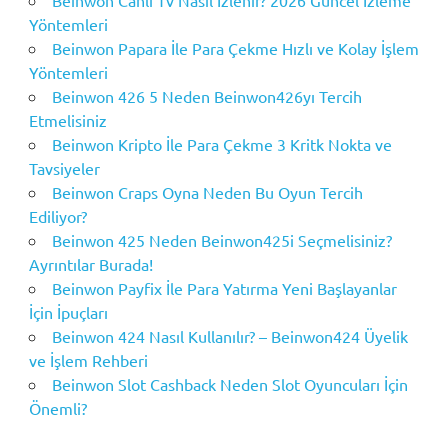
Beinwon Canlı Tv Nasıl İzlenir? 2026 Güncel İzleme
Yöntemleri
Beinwon Papara İle Para Çekme Hızlı ve Kolay İşlem
Yöntemleri
Beinwon 426 5 Neden Beinwon426yı Tercih
Etmelisiniz
Beinwon Kripto İle Para Çekme 3 Kritk Nokta ve
Tavsiyeler
Beinwon Craps Oyna Neden Bu Oyun Tercih
Ediliyor?
Beinwon 425 Neden Beinwon425i Seçmelisiniz?
Ayrıntılar Burada!
Beinwon Payfix İle Para Yatırma Yeni Başlayanlar
İçin İpuçları
Beinwon 424 Nasıl Kullanılır? – Beinwon424 Üyelik
ve İşlem Rehberi
Beinwon Slot Cashback Neden Slot Oyuncuları İçin
Önemli?