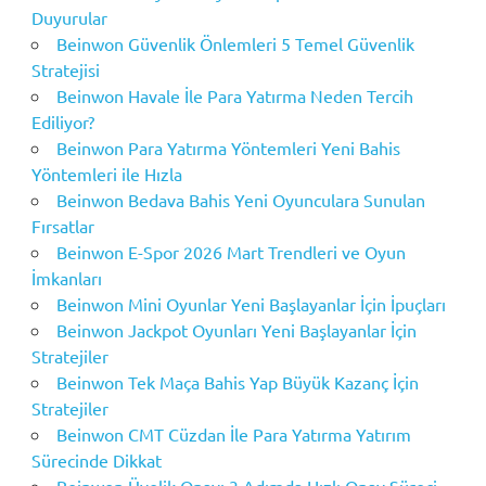
Duyurular
Beinwon Güvenlik Önlemleri 5 Temel Güvenlik
Stratejisi
Beinwon Havale İle Para Yatırma Neden Tercih
Ediliyor?
Beinwon Para Yatırma Yöntemleri Yeni Bahis
Yöntemleri ile Hızla
Beinwon Bedava Bahis Yeni Oyunculara Sunulan
Fırsatlar
Beinwon E-Spor 2026 Mart Trendleri ve Oyun
İmkanları
Beinwon Mini Oyunlar Yeni Başlayanlar İçin İpuçları
Beinwon Jackpot Oyunları Yeni Başlayanlar İçin
Stratejiler
Beinwon Tek Maça Bahis Yap Büyük Kazanç İçin
Stratejiler
Beinwon CMT Cüzdan İle Para Yatırma Yatırım
Sürecinde Dikkat