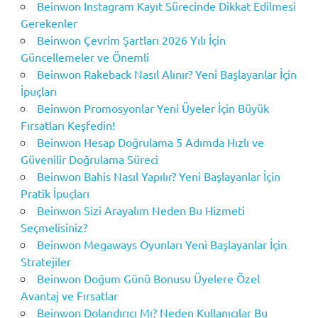
Beinwon Instagram Kayıt Sürecinde Dikkat Edilmesi
Gerekenler
Beinwon Çevrim Şartları 2026 Yılı İçin
Güncellemeler ve Önemli
Beinwon Rakeback Nasıl Alınır? Yeni Başlayanlar İçin
İpuçları
Beinwon Promosyonlar Yeni Üyeler İçin Büyük
Fırsatları Keşfedin!
Beinwon Hesap Doğrulama 5 Adımda Hızlı ve
Güvenilir Doğrulama Süreci
Beinwon Bahis Nasıl Yapılır? Yeni Başlayanlar İçin
Pratik İpuçları
Beinwon Sizi Arayalım Neden Bu Hizmeti
Seçmelisiniz?
Beinwon Megaways Oyunları Yeni Başlayanlar İçin
Stratejiler
Beinwon Doğum Günü Bonusu Üyelere Özel
Avantaj ve Fırsatlar
Beinwon Dolandırıcı Mı? Neden Kullanıcılar Bu