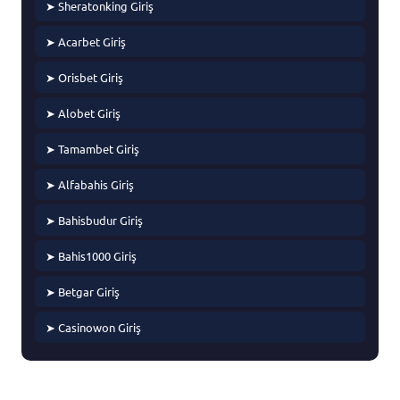
➤ Sheratonking Giriş
➤ Acarbet Giriş
➤ Orisbet Giriş
➤ Alobet Giriş
➤ Tamambet Giriş
➤ Alfabahis Giriş
➤ Bahisbudur Giriş
➤ Bahis1000 Giriş
➤ Betgar Giriş
➤ Casinowon Giriş