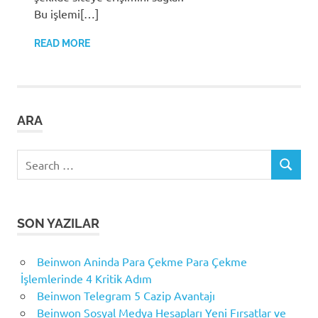
Bu işlemi[…]
READ MORE
ARA
Search
SEARCH
for:
SON YAZILAR
Beinwon Aninda Para Çekme Para Çekme
İşlemlerinde 4 Kritik Adım
Beinwon Telegram 5 Cazip Avantajı
Beinwon Sosyal Medya Hesapları Yeni Fırsatlar ve