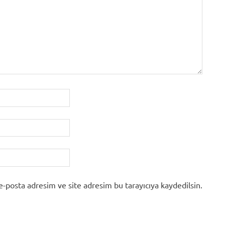
e-posta adresim ve site adresim bu tarayıcıya kaydedilsin.