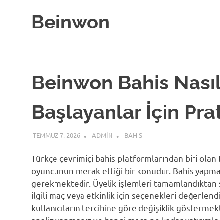
Skip
Beinwon
to
content
Beinwon Bahis Nasıl 
Başlayanlar İçin Prat
TEMMUZ 7, 2026
ADMIN
BAHIS
Türkçe çevrimiçi bahis platformlarından biri olan
oyuncunun merak ettiği bir konudur. Bahis yapmak
gerekmektedir. Üyelik işlemleri tamamlandıktan s
ilgili maç veya etkinlik için seçenekleri değerlendi
kullanıcıların tercihine göre değişiklik gösterme
analiz yapmanız ve hangi maça ne kadar yatırımla 