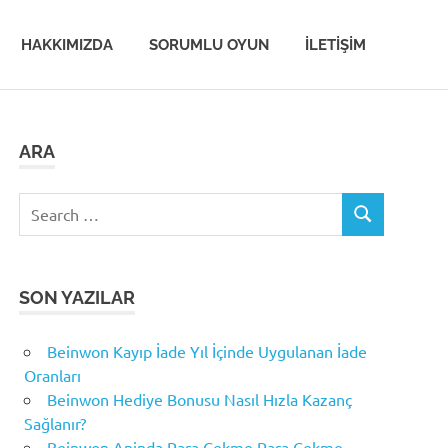
HAKKIMIZDA
SORUMLU OYUN
İLETIŞIM
ARA
Search
SEARCH
for:
SON YAZILAR
Beinwon Kayıp İade Yıl İçinde Uygulanan İade
Oranları
Beinwon Hediye Bonusu Nasıl Hızla Kazanç
Sağlanır?
Beinwon Aninda Para Çekme Para Çekme