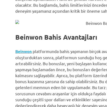
olacaktır. Bu bağlamda, bahis limitlerinizi önced
deneyim yaşamanız açısından kritik bir öneme sahi
Beinwon Bahis Avantajları
platformunda bahis yapmanın birçok avan
Beinwon
oluşturduktan sonra, platformun sunduğu hoş geldi
artırabilirsiniz. Bu bonuslar, yeni başlayan kullanı
yapmaya başlamadan önce, bu bonusları değerlend
kalmasını sağlayabilir. Ayrıca, bu platform üzerin
bonus kazanma şansına da sahip olabilirsiniz. Bu
gelenleri memnun eden bir uygulamadır. Bu tarz
sorusunun cevabını arayanlar için oldukça faydalı
sunduğu çeşitli spor dalları ve etkinlikler sayesind
değerlendirerek daha heyecanlı bir deneyim yaşayab