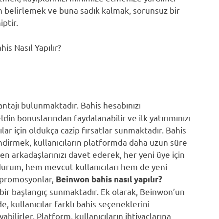
en belirlemek ve buna sadık kalmak, sorunsuz bir
ptir.
tajı bulunmaktadır. Bahis hesabınızı
n bonuslarından faydalanabilir ve ilk yatırımınızı
cılar için oldukça cazip fırsatlar sunmaktadır. Bahis
irmek, kullanıcıların platformda daha uzun süre
den arkadaşlarınızı davet ederek, her yeni üye için
 durum, hem mevcut kullanıcıları hem de yeni
 promosyonlar,
Beinwon bahis nasıl yapılır?
 bir başlangıç sunmaktadır. Ek olarak, Beinwon’un
e, kullanıcılar farklı bahis seçeneklerini
ilirler. Platform, kullanıcıların ihtiyaçlarına