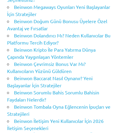
Beinwon Megaways Oyunları Yeni Başlayanlar
İçin Stratejiler
Beinwon Doğum Günü Bonusu Üyelere Özel
Avantaj ve Fırsatlar
Beinwon Dolandırıcı Mı? Neden Kullanıcılar Bu
Platformu Tercih Ediyor?
Beinwon Kripto İle Para Yatırma Dünya
Çapında Yaygınlaşan Yöntemler
Beinwon Çevrimsiz Bonus Var Mı?
Kullanıcıların Yüzünü Güldüren
Beinwon Baccarat Nasıl Oynanır? Yeni
Başlayanlar İçin Stratejiler
Beinwon Sorumlu Bahis Sorumlu Bahisin
Faydaları Nelerdir?
Beinwon Tombala Oyna Eğlencenin İpuçları ve
Stratejileri
Beinwon İletişim Yeni Kullanıcılar İçin 2026
İletişim Seçenekleri