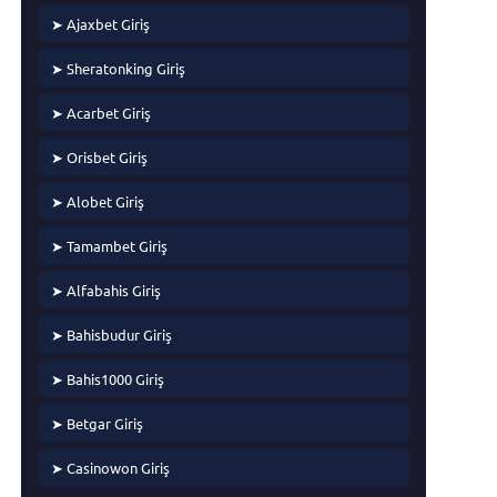
➤ Ajaxbet Giriş
➤ Sheratonking Giriş
➤ Acarbet Giriş
➤ Orisbet Giriş
➤ Alobet Giriş
➤ Tamambet Giriş
➤ Alfabahis Giriş
➤ Bahisbudur Giriş
➤ Bahis1000 Giriş
➤ Betgar Giriş
➤ Casinowon Giriş