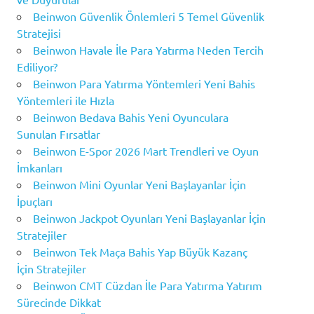
Beinwon Güvenlik Önlemleri 5 Temel Güvenlik
Stratejisi
Beinwon Havale İle Para Yatırma Neden Tercih
Ediliyor?
Beinwon Para Yatırma Yöntemleri Yeni Bahis
Yöntemleri ile Hızla
Beinwon Bedava Bahis Yeni Oyunculara
Sunulan Fırsatlar
Beinwon E-Spor 2026 Mart Trendleri ve Oyun
İmkanları
Beinwon Mini Oyunlar Yeni Başlayanlar İçin
İpuçları
Beinwon Jackpot Oyunları Yeni Başlayanlar İçin
Stratejiler
Beinwon Tek Maça Bahis Yap Büyük Kazanç
İçin Stratejiler
Beinwon CMT Cüzdan İle Para Yatırma Yatırım
Sürecinde Dikkat