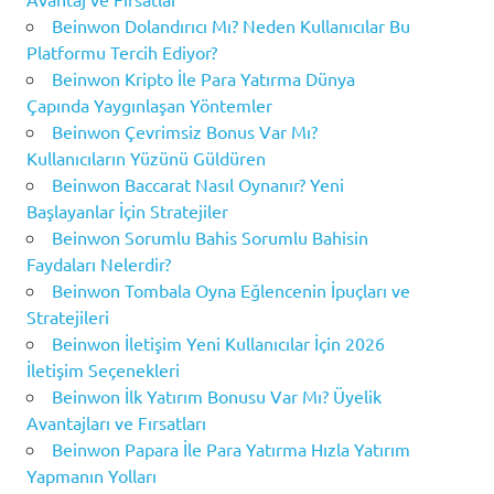
Beinwon Dolandırıcı Mı? Neden Kullanıcılar Bu
Platformu Tercih Ediyor?
Beinwon Kripto İle Para Yatırma Dünya
Çapında Yaygınlaşan Yöntemler
Beinwon Çevrimsiz Bonus Var Mı?
Kullanıcıların Yüzünü Güldüren
Beinwon Baccarat Nasıl Oynanır? Yeni
Başlayanlar İçin Stratejiler
Beinwon Sorumlu Bahis Sorumlu Bahisin
Faydaları Nelerdir?
Beinwon Tombala Oyna Eğlencenin İpuçları ve
Stratejileri
Beinwon İletişim Yeni Kullanıcılar İçin 2026
İletişim Seçenekleri
Beinwon İlk Yatırım Bonusu Var Mı? Üyelik
Avantajları ve Fırsatları
Beinwon Papara İle Para Yatırma Hızla Yatırım
Yapmanın Yolları