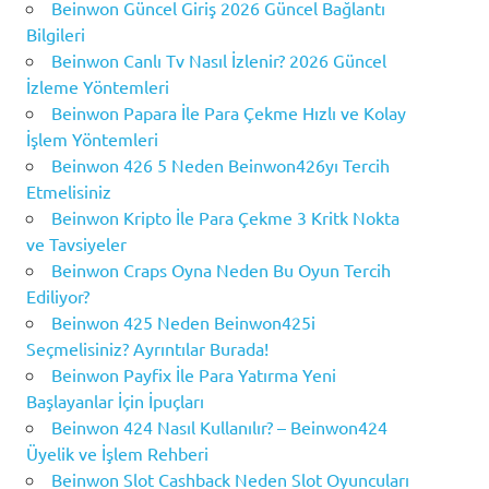
Beinwon Güncel Giriş 2026 Güncel Bağlantı
Bilgileri
Beinwon Canlı Tv Nasıl İzlenir? 2026 Güncel
İzleme Yöntemleri
Beinwon Papara İle Para Çekme Hızlı ve Kolay
İşlem Yöntemleri
Beinwon 426 5 Neden Beinwon426yı Tercih
Etmelisiniz
Beinwon Kripto İle Para Çekme 3 Kritk Nokta
ve Tavsiyeler
Beinwon Craps Oyna Neden Bu Oyun Tercih
Ediliyor?
Beinwon 425 Neden Beinwon425i
Seçmelisiniz? Ayrıntılar Burada!
Beinwon Payfix İle Para Yatırma Yeni
Başlayanlar İçin İpuçları
Beinwon 424 Nasıl Kullanılır? – Beinwon424
Üyelik ve İşlem Rehberi
Beinwon Slot Cashback Neden Slot Oyuncuları