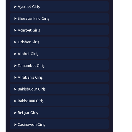
➤ Ajaxbet Giriş
➤ Sheratonking Giriş
➤ Acarbet Giriş
➤ Orisbet Giriş
➤ Alobet Giriş
➤ Tamambet Giriş
➤ Alfabahis Giriş
➤ Bahisbudur Giriş
➤ Bahis1000 Giriş
➤ Betgar Giriş
➤ Casinowon Giriş