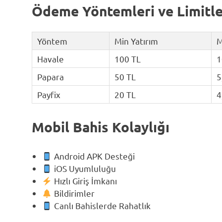
Ödeme Yöntemleri ve Limitle
Yöntem
Min Yatırım
M
Havale
100 TL
1
Papara
50 TL
5
Payfix
20 TL
4
Mobil Bahis Kolaylığı
Android APK Desteği
iOS Uyumluluğu
Hızlı Giriş İmkanı
Bildirimler
Canlı Bahislerde Rahatlık