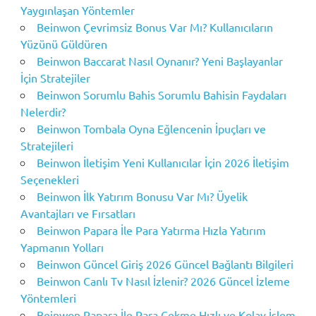
Yaygınlaşan Yöntemler
Beinwon Çevrimsiz Bonus Var Mı? Kullanıcıların
Yüzünü Güldüren
Beinwon Baccarat Nasıl Oynanır? Yeni Başlayanlar
İçin Stratejiler
Beinwon Sorumlu Bahis Sorumlu Bahisin Faydaları
Nelerdir?
Beinwon Tombala Oyna Eğlencenin İpuçları ve
Stratejileri
Beinwon İletişim Yeni Kullanıcılar İçin 2026 İletişim
Seçenekleri
Beinwon İlk Yatırım Bonusu Var Mı? Üyelik
Avantajları ve Fırsatları
Beinwon Papara İle Para Yatırma Hızla Yatırım
Yapmanın Yolları
Beinwon Güncel Giriş 2026 Güncel Bağlantı Bilgileri
Beinwon Canlı Tv Nasıl İzlenir? 2026 Güncel İzleme
Yöntemleri
Beinwon Papara İle Para Çekme Hızlı ve Kolay İşlem