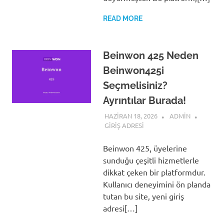
READ MORE
Beinwon 425 Neden
Beinwon425i
Seçmelisiniz?
Ayrıntılar Burada!
HAZIRAN 18, 2026
ADMIN
GIRIŞ ADRESI
Beinwon 425, üyelerine
sunduğu çeşitli hizmetlerle
dikkat çeken bir platformdur.
Kullanıcı deneyimini ön planda
tutan bu site, yeni giriş
adresi[…]