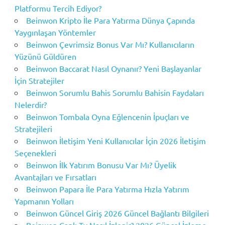
Platformu Tercih Ediyor?
Beinwon Kripto İle Para Yatırma Dünya Çapında
Yaygınlaşan Yöntemler
Beinwon Çevrimsiz Bonus Var Mı? Kullanıcıların
Yüzünü Güldüren
Beinwon Baccarat Nasıl Oynanır? Yeni Başlayanlar
İçin Stratejiler
Beinwon Sorumlu Bahis Sorumlu Bahisin Faydaları
Nelerdir?
Beinwon Tombala Oyna Eğlencenin İpuçları ve
Stratejileri
Beinwon İletişim Yeni Kullanıcılar İçin 2026 İletişim
Seçenekleri
Beinwon İlk Yatırım Bonusu Var Mı? Üyelik
Avantajları ve Fırsatları
Beinwon Papara İle Para Yatırma Hızla Yatırım
Yapmanın Yolları
Beinwon Güncel Giriş 2026 Güncel Bağlantı Bilgileri