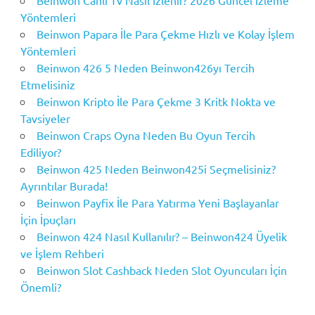
Beinwon Canlı Tv Nasıl İzlenir? 2026 Güncel İzleme
Yöntemleri
Beinwon Papara İle Para Çekme Hızlı ve Kolay İşlem
Yöntemleri
Beinwon 426 5 Neden Beinwon426yı Tercih
Etmelisiniz
Beinwon Kripto İle Para Çekme 3 Kritk Nokta ve
Tavsiyeler
Beinwon Craps Oyna Neden Bu Oyun Tercih
Ediliyor?
Beinwon 425 Neden Beinwon425i Seçmelisiniz?
Ayrıntılar Burada!
Beinwon Payfix İle Para Yatırma Yeni Başlayanlar
İçin İpuçları
Beinwon 424 Nasıl Kullanılır? – Beinwon424 Üyelik
ve İşlem Rehberi
Beinwon Slot Cashback Neden Slot Oyuncuları İçin
Önemli?