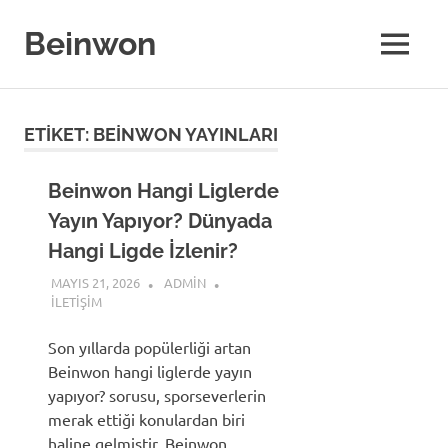
Skip
to
Beinwon
MENU
content
ETIKET:
BEINWON YAYINLARI
Beinwon Hangi Liglerde
Yayın Yapıyor? Dünyada
Hangi Ligde İzlenir?
MAYIS 21, 2026
ADMIN
İLETIŞIM
Son yıllarda popülerliği artan
Beinwon hangi liglerde yayın
yapıyor? sorusu, sporseverlerin
merak ettiği konulardan biri
haline gelmiştir. Beinwon,