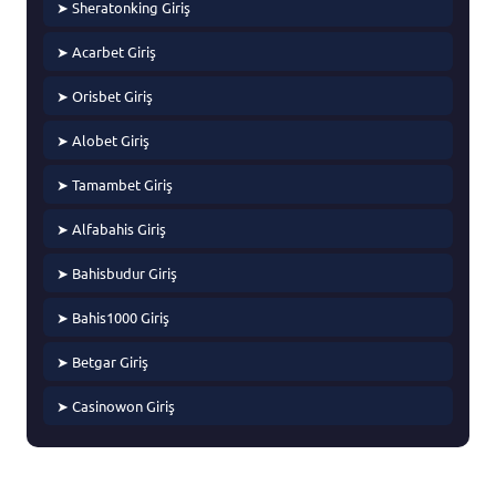
➤ Sheratonking Giriş
➤ Acarbet Giriş
➤ Orisbet Giriş
➤ Alobet Giriş
➤ Tamambet Giriş
➤ Alfabahis Giriş
➤ Bahisbudur Giriş
➤ Bahis1000 Giriş
➤ Betgar Giriş
➤ Casinowon Giriş