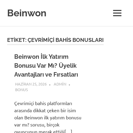
Skip
to
Beinwon
MENU
content
ETIKET:
ÇEVRIMIÇI BAHIS BONUSLARI
Beinwon İlk Yatırım
Bonusu Var Mı? Üyelik
Avantajları ve Fırsatları
HAZIRAN 25, 2026
ADMIN
BONUS
Çevrimiçi bahis platformları
arasında dikkat çeken bir isim
olan Beinwon ilk yatırım bonusu
var mı? sorusu, birçok
oyuncunun merak ettiği[…]