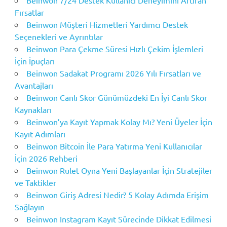
Beinwon 7/24 Destek Kullanıcı Deneyimini Artıran
Fırsatlar
Beinwon Müşteri Hizmetleri Yardımcı Destek
Seçenekleri ve Ayrıntılar
Beinwon Para Çekme Süresi Hızlı Çekim İşlemleri
İçin İpuçları
Beinwon Sadakat Programı 2026 Yılı Fırsatları ve
Avantajları
Beinwon Canlı Skor Günümüzdeki En İyi Canlı Skor
Kaynakları
Beinwon’ya Kayıt Yapmak Kolay Mı? Yeni Üyeler İçin
Kayıt Adımları
Beinwon Bitcoin İle Para Yatırma Yeni Kullanıcılar
İçin 2026 Rehberi
Beinwon Rulet Oyna Yeni Başlayanlar İçin Stratejiler
ve Taktikler
Beinwon Giriş Adresi Nedir? 5 Kolay Adımda Erişim
Sağlayın
Beinwon Instagram Kayıt Sürecinde Dikkat Edilmesi