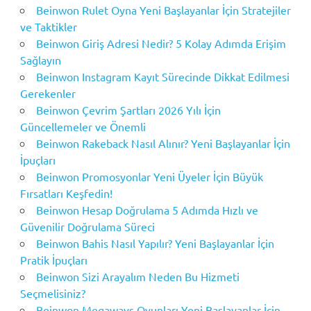
Beinwon Rulet Oyna Yeni Başlayanlar İçin Stratejiler
ve Taktikler
Beinwon Giriş Adresi Nedir? 5 Kolay Adımda Erişim
Sağlayın
Beinwon Instagram Kayıt Sürecinde Dikkat Edilmesi
Gerekenler
Beinwon Çevrim Şartları 2026 Yılı İçin
Güncellemeler ve Önemli
Beinwon Rakeback Nasıl Alınır? Yeni Başlayanlar İçin
İpuçları
Beinwon Promosyonlar Yeni Üyeler İçin Büyük
Fırsatları Keşfedin!
Beinwon Hesap Doğrulama 5 Adımda Hızlı ve
Güvenilir Doğrulama Süreci
Beinwon Bahis Nasıl Yapılır? Yeni Başlayanlar İçin
Pratik İpuçları
Beinwon Sizi Arayalım Neden Bu Hizmeti
Seçmelisiniz?
Beinwon Megaways Oyunları Yeni Başlayanlar İçin