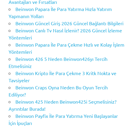
Avantajları ve Fırsatları
Beinwon Papara İle Para Yatırma Hızla Yatırım
Yapmanın Yolları
Beinwon Güncel Giriş 2026 Güncel Bağlantı Bilgileri
Beinwon Canlı Tv Nasıl İzlenir? 2026 Güncel İzleme
Yöntemleri
Beinwon Papara İle Para Çekme Hızlı ve Kolay İşlem
Yöntemleri
Beinwon 426 5 Neden Beinwon426yı Tercih
Etmelisiniz
Beinwon Kripto İle Para Çekme 3 Kritk Nokta ve
Tavsiyeler
Beinwon Craps Oyna Neden Bu Oyun Tercih
Ediliyor?
Beinwon 425 Neden Beinwon425i Seçmelisiniz?
Ayrıntılar Burada!
Beinwon Payfix İle Para Yatırma Yeni Başlayanlar
İçin İpuçları