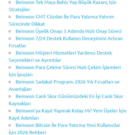
Beinwon Tek Maça Bahis Yap Büyük Kazanç İçin
Stratejiler
Beinwon CMT Cüzdan İle Para Yatırma Yatırım
Sürecinde Dikkat
Beinwon Üyelik Onayı 3 Adımda Hızlı Onay Süreci
Beinwon 7/24 Destek Kullanıcı Deneyimini Artıran
Fırsatlar
Beinwon Müşteri Hizmetleri Yardımcı Destek
Seçenekleri ve Ayrıntılar
Beinwon Para Çekme Süresi Hızlı Çekim İşlemleri
İçin İpuçları
Beinwon Sadakat Programı 2026 Yılı Fırsatları ve
Avantajları
Beinwon Canlı Skor Günümüzdeki En İyi Canlı Skor
Kaynakları
Beinwon’ya Kayıt Yapmak Kolay Mı? Yeni Üyeler İçin
Kayıt Adımları
Beinwon Bitcoin İle Para Yatırma Yeni Kullanıcılar
İçin 2026 Rehberi