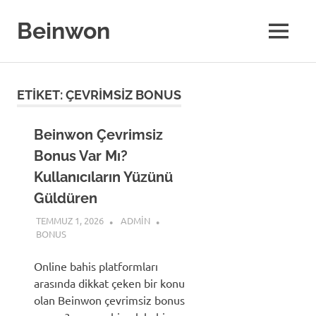
Skip
to
Beinwon
MENU
content
ETIKET:
ÇEVRIMSIZ BONUS
Beinwon Çevrimsiz
Bonus Var Mı?
Kullanıcıların Yüzünü
Güldüren
TEMMUZ 1, 2026
ADMIN
BONUS
Online bahis platformları
arasında dikkat çeken bir konu
olan Beinwon çevrimsiz bonus