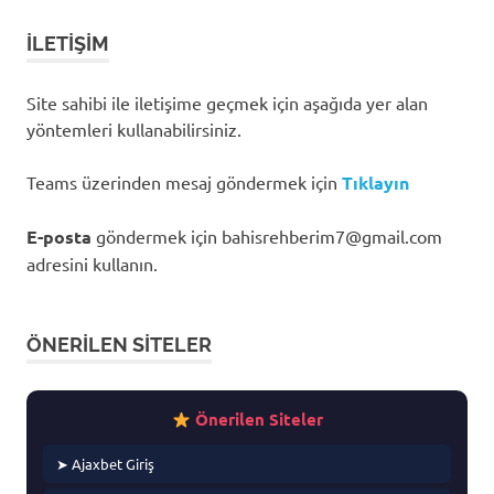
İLETIŞIM
Site sahibi ile iletişime geçmek için aşağıda yer alan
yöntemleri kullanabilirsiniz.
Teams üzerinden mesaj göndermek için
Tıklayın
E-posta
göndermek için
bahisrehberim7@gmail.com
adresini kullanın.
ÖNERILEN SITELER
Önerilen Siteler
➤ Ajaxbet Giriş