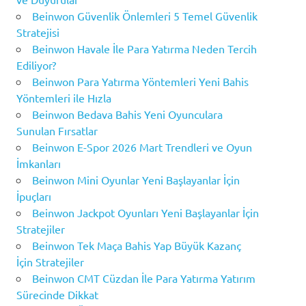
Beinwon Güvenlik Önlemleri 5 Temel Güvenlik
Stratejisi
Beinwon Havale İle Para Yatırma Neden Tercih
Ediliyor?
Beinwon Para Yatırma Yöntemleri Yeni Bahis
Yöntemleri ile Hızla
Beinwon Bedava Bahis Yeni Oyunculara
Sunulan Fırsatlar
Beinwon E-Spor 2026 Mart Trendleri ve Oyun
İmkanları
Beinwon Mini Oyunlar Yeni Başlayanlar İçin
İpuçları
Beinwon Jackpot Oyunları Yeni Başlayanlar İçin
Stratejiler
Beinwon Tek Maça Bahis Yap Büyük Kazanç
İçin Stratejiler
Beinwon CMT Cüzdan İle Para Yatırma Yatırım
Sürecinde Dikkat