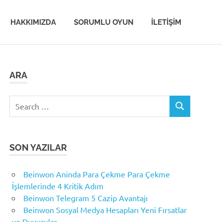
HAKKIMIZDA
SORUMLU OYUN
İLETIŞIM
ARA
Search
SEARCH
for:
SON YAZILAR
Beinwon Aninda Para Çekme Para Çekme
İşlemlerinde 4 Kritik Adım
Beinwon Telegram 5 Cazip Avantajı
Beinwon Sosyal Medya Hesapları Yeni Fırsatlar
ve Duyurular