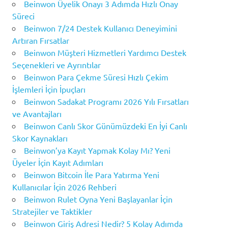
Beinwon Üyelik Onayı 3 Adımda Hızlı Onay
Süreci
Beinwon 7/24 Destek Kullanıcı Deneyimini
Artıran Fırsatlar
Beinwon Müşteri Hizmetleri Yardımcı Destek
Seçenekleri ve Ayrıntılar
Beinwon Para Çekme Süresi Hızlı Çekim
İşlemleri İçin İpuçları
Beinwon Sadakat Programı 2026 Yılı Fırsatları
ve Avantajları
Beinwon Canlı Skor Günümüzdeki En İyi Canlı
Skor Kaynakları
Beinwon’ya Kayıt Yapmak Kolay Mı? Yeni
Üyeler İçin Kayıt Adımları
Beinwon Bitcoin İle Para Yatırma Yeni
Kullanıcılar İçin 2026 Rehberi
Beinwon Rulet Oyna Yeni Başlayanlar İçin
Stratejiler ve Taktikler
Beinwon Giriş Adresi Nedir? 5 Kolay Adımda