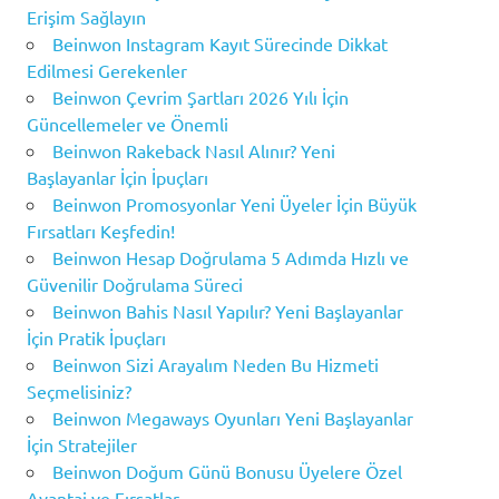
Erişim Sağlayın
Beinwon Instagram Kayıt Sürecinde Dikkat
Edilmesi Gerekenler
Beinwon Çevrim Şartları 2026 Yılı İçin
Güncellemeler ve Önemli
Beinwon Rakeback Nasıl Alınır? Yeni
Başlayanlar İçin İpuçları
Beinwon Promosyonlar Yeni Üyeler İçin Büyük
Fırsatları Keşfedin!
Beinwon Hesap Doğrulama 5 Adımda Hızlı ve
Güvenilir Doğrulama Süreci
Beinwon Bahis Nasıl Yapılır? Yeni Başlayanlar
İçin Pratik İpuçları
Beinwon Sizi Arayalım Neden Bu Hizmeti
Seçmelisiniz?
Beinwon Megaways Oyunları Yeni Başlayanlar
İçin Stratejiler
Beinwon Doğum Günü Bonusu Üyelere Özel
Avantaj ve Fırsatlar