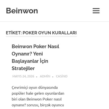
Skip
to
Beinwon
MENU
content
ETIKET:
POKER OYUN KURALLARI
Beinwon Poker Nasıl
Oynanır? Yeni
Başlayanlar İçin
Stratejiler
MAYIS 24, 2026
ADMIN
CASINO
Çevrimiçi oyun dünyasında
popüler hale gelen oyunlardan
biri olan Beinwon Poker nasıl
oynanır? sorusu, birçok oyuncu