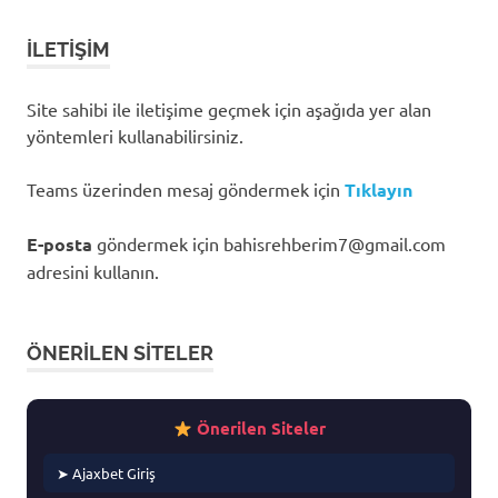
İLETIŞIM
Site sahibi ile iletişime geçmek için aşağıda yer alan
yöntemleri kullanabilirsiniz.
Teams üzerinden mesaj göndermek için
Tıklayın
E-posta
göndermek için
bahisrehberim7@gmail.com
adresini kullanın.
ÖNERILEN SITELER
Önerilen Siteler
➤ Ajaxbet Giriş