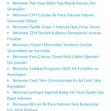
Beinwon Tek Maça Bahis Yap Büyük Kazanç İçin
Stratejiler
Beinwon CMT Cüzdan İle Para Yatırma Yatırım
Sürecinde Dikkat
Beinwon Üyelik Onayı 3 Adımda Hızlı Onay Süreci
Beinwon 7/24 Destek Kullanıcı Deneyimini Artıran
Fırsatlar
Beinwon Müşteri Hizmetleri Yardımcı Destek
Seçenekleri ve Ayrıntılar
Beinwon Para Çekme Süresi Hızlı Çekim İşlemleri
İçin İpuçları
Beinwon Sadakat Programı 2026 Yılı Fırsatları ve
Avantajları
Beinwon Canlı Skor Günümüzdeki En İyi Canlı Skor
Kaynakları
Beinwon’ya Kayıt Yapmak Kolay Mı? Yeni Üyeler İçin
Kayıt Adımları
Beinwon Bitcoin İle Para Yatırma Yeni Kullanıcılar
İçin 2026 Rehberi