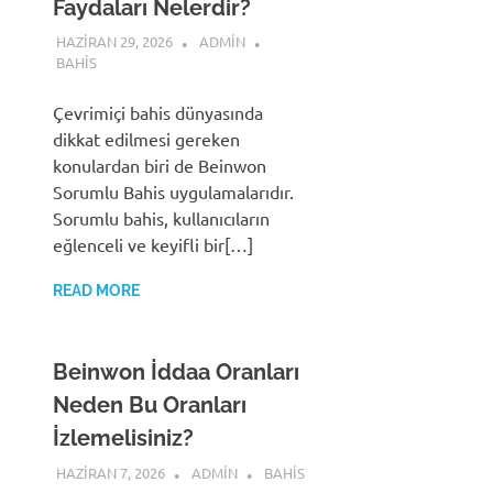
Faydaları Nelerdir?
HAZIRAN 29, 2026
ADMIN
BAHIS
Çevrimiçi bahis dünyasında
dikkat edilmesi gereken
konulardan biri de Beinwon
Sorumlu Bahis uygulamalarıdır.
Sorumlu bahis, kullanıcıların
eğlenceli ve keyifli bir[…]
READ MORE
Beinwon İddaa Oranları
Neden Bu Oranları
İzlemelisiniz?
HAZIRAN 7, 2026
ADMIN
BAHIS