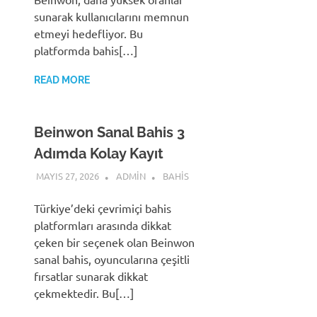
sunarak kullanıcılarını memnun
etmeyi hedefliyor. Bu
platformda bahis[…]
READ MORE
Beinwon Sanal Bahis 3
Adımda Kolay Kayıt
MAYIS 27, 2026
ADMIN
BAHIS
Türkiye’deki çevrimiçi bahis
platformları arasında dikkat
çeken bir seçenek olan Beinwon
sanal bahis, oyuncularına çeşitli
fırsatlar sunarak dikkat
çekmektedir. Bu[…]