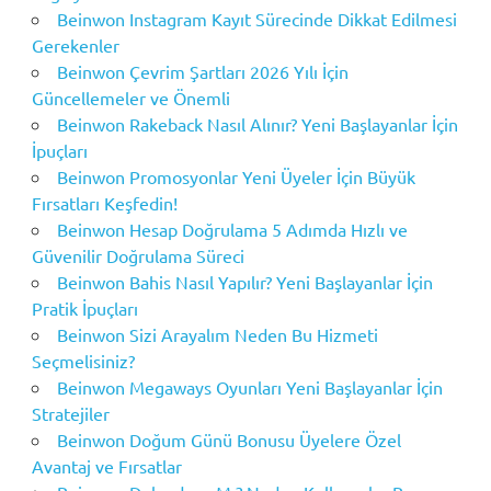
Beinwon Instagram Kayıt Sürecinde Dikkat Edilmesi
Gerekenler
Beinwon Çevrim Şartları 2026 Yılı İçin
Güncellemeler ve Önemli
Beinwon Rakeback Nasıl Alınır? Yeni Başlayanlar İçin
İpuçları
Beinwon Promosyonlar Yeni Üyeler İçin Büyük
Fırsatları Keşfedin!
Beinwon Hesap Doğrulama 5 Adımda Hızlı ve
Güvenilir Doğrulama Süreci
Beinwon Bahis Nasıl Yapılır? Yeni Başlayanlar İçin
Pratik İpuçları
Beinwon Sizi Arayalım Neden Bu Hizmeti
Seçmelisiniz?
Beinwon Megaways Oyunları Yeni Başlayanlar İçin
Stratejiler
Beinwon Doğum Günü Bonusu Üyelere Özel
Avantaj ve Fırsatlar