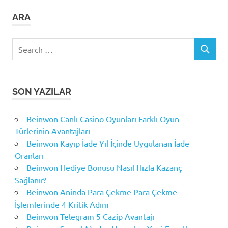
ARA
Search
SEARCH
for:
SON YAZILAR
Beinwon Canlı Casino Oyunları Farklı Oyun
Türlerinin Avantajları
Beinwon Kayıp İade Yıl İçinde Uygulanan İade
Oranları
Beinwon Hediye Bonusu Nasıl Hızla Kazanç
Sağlanır?
Beinwon Aninda Para Çekme Para Çekme
İşlemlerinde 4 Kritik Adım
Beinwon Telegram 5 Cazip Avantajı