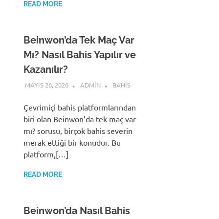
READ MORE
Beinwon’da Tek Maç Var
Mı? Nasıl Bahis Yapılır ve
Kazanılır?
MAYIS 26, 2026
ADMIN
BAHIS
Çevrimiçi bahis platformlarından
biri olan Beinwon’da tek maç var
mı? sorusu, birçok bahis severin
merak ettiği bir konudur. Bu
platform,[…]
READ MORE
Beinwon’da Nasıl Bahis