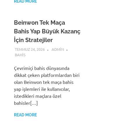
READ MORE
Beinwon Tek Maça
Bahis Yap Büyük Kazanç
İçin Stratejiler
TEMMUZ 24, 2026
ADMIN
BAHIS
Çevrimiçi bahis dünyasında
dikkat çeken platformlardan biri
olan Beinwon tek maça bahis
yap işlemleri ile kullanıcılar,
istedikleri maçlara özel
bahisler[…]
READ MORE