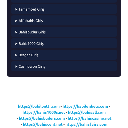
➤ Tamambet Giriş
➤ Alfabahis Giriş
➤ Bahisbudur Giriş
➤ Bahis1000 Giriş
➤ Betgar Giriş
➤ Casinowon Giriş
https://babilbettr.com
-
https://babilonbets.com
-
https://bahis1000s.net
-
https://bahisall.com
-
https://bahisbudurs.com
-
https://bahiscasino.net
-
https://bahiscent.net
-
https://bahisfairs.com