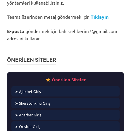
yöntemleri kullanabilirsiniz.
Teams üzerinden mesaj göndermek için
Tıklayın
E-posta
göndermek için
bahisrehberim7@gmail.com
adresini kullanın.
ÖNERILEN SITELER
Önerilen Siteler
➤ Ajaxbet Giriş
➤ Sheratonking Giriş
➤ Acarbet Giriş
➤ Orisbet Giriş