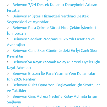
Beinwon 7/24 Destek Kullanıcı Deneyimini Artıran
Fırsatlar
Beinwon Müşteri Hizmetleri Yardımcı Destek
Seçenekleri ve Ayrıntılar
Beinwon Para Çekme Süresi Hızlı Çekim İşlemleri
İçin İpuçları
Beinwon Sadakat Programı 2026 Yılı Fırsatları ve
Avantajları
Beinwon Canlı Skor Günümüzdeki En İyi Canlı Skor
Kaynakları
Beinwon’ya Kayıt Yapmak Kolay Mı? Yeni Üyeler İçin
Kayıt Adımları
Beinwon Bitcoin İle Para Yatırma Yeni Kullanıcılar
İçin 2026 Rehberi
Beinwon Rulet Oyna Yeni Başlayanlar İçin Stratejiler
ve Taktikler
Beinwon Giriş Adresi Nedir? 5 Kolay Adımda Erişim
Sağlayın