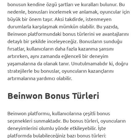
bonusun kendine özgü şartları ve kuralları bulunur. Bu
nedenle, bonusları incelemek ve anlamak, oyuncular için
büyük bir önem taşır. Aksi takdirde, istenmeyen
durumlarla karşılaşmak mümkün olabilir. Bu yazıda,
Beinwon platformundaki bonus türlerini ve avantajlarını
detaylı bir şekilde inceleyeceğiz. Bonusların sunduğu
fırsatlar, kullanıcıların daha fazla kazanma şansını
artırırken, aynı zamanda eğlenceli bir deneyim
yaşamalarına da olanak tanır. Unutulmamalıdır ki, doğru
stratejilerle bu bonuslar, oyuncuların kazançlarını
artırmalarına yardımcı olabilir.
Beinwon Bonus Türleri
Beinwon platformu, kullanıcılarına çeşitli bonus
seçenekleri sunmaktadır. Bu bonus türleri, oyuncuların
deneyimlerini olumlu yönde etkileyebilir. İşte
platformda bulabileceğiniz bazı bonus türleri: