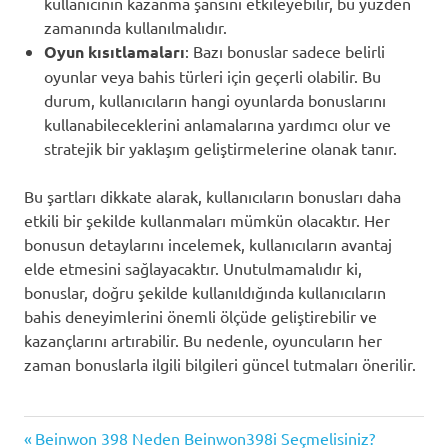
kullanıcının kazanma şansını etkileyebilir, bu yüzden
zamanında kullanılmalıdır.
Oyun kısıtlamaları
: Bazı bonuslar sadece belirli
oyunlar veya bahis türleri için geçerli olabilir. Bu
durum, kullanıcıların hangi oyunlarda bonuslarını
kullanabileceklerini anlamalarına yardımcı olur ve
stratejik bir yaklaşım geliştirmelerine olanak tanır.
Bu şartları dikkate alarak, kullanıcıların bonusları daha
etkili bir şekilde kullanmaları mümkün olacaktır. Her
bonusun detaylarını incelemek, kullanıcıların avantaj
elde etmesini sağlayacaktır. Unutulmamalıdır ki,
bonuslar, doğru şekilde kullanıldığında kullanıcıların
bahis deneyimlerini önemli ölçüde geliştirebilir ve
kazançlarını artırabilir. Bu nedenle, oyuncuların her
zaman bonuslarla ilgili bilgileri güncel tutmaları önerilir.
Beinwon
Previous
Yazı
Beinwon 398 Neden Beinwon398i Seçmelisiniz?