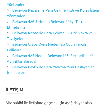
Yöntemleri
Beinwon Papara İle Para Çekme Hızlı ve Kolay İşlem
Yöntemleri
Beinwon 426 5 Neden Beinwon426yı Tercih
Etmelisiniz
Beinwon Kripto İle Para Çekme 3 Kritk Nokta ve
Tavsiyeler
Beinwon Craps Oyna Neden Bu Oyun Tercih
Ediliyor?
Beinwon 425 Neden Beinwon425i Seçmelisiniz?
Ayrıntılar Burada!
Beinwon Payfix İle Para Yatırma Yeni Başlayanlar
İçin İpuçları
İLETIŞIM
Site sahibi ile iletişime geçmek için aşağıda yer alan