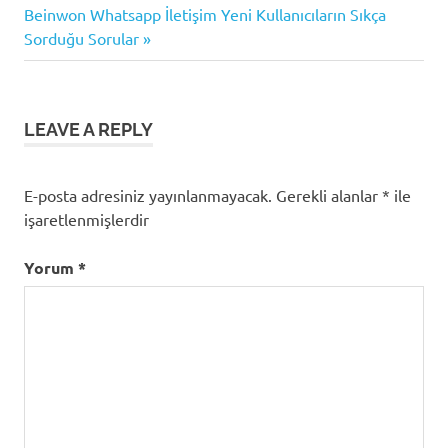
İncelemesi
Next
Post:
Beinwon Whatsapp İletişim Yeni Kullanıcıların Sıkça
gezinmesi
Bonus
Post:
Sorduğu Sorular
Avantajları
Çevrimiçi
bahis
LEAVE A REPLY
E-posta adresiniz yayınlanmayacak.
Gerekli alanlar
*
ile
işaretlenmişlerdir
Yorum
*