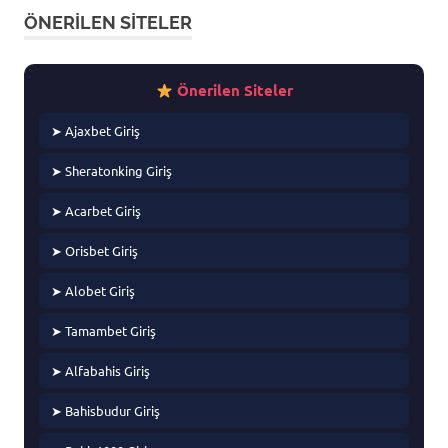
ÖNERILEN SITELER
Önerilen Siteler
➤ Ajaxbet Giriş
➤ Sheratonking Giriş
➤ Acarbet Giriş
➤ Orisbet Giriş
➤ Alobet Giriş
➤ Tamambet Giriş
➤ Alfabahis Giriş
➤ Bahisbudur Giriş