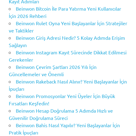
Kayıt Adımları
Beinwon Bitcoin İle Para Yatırma Yeni Kullanıcılar
İçin 2026 Rehberi
Beinwon Rulet Oyna Yeni Başlayanlar İçin Stratejiler
ve Taktikler
Beinwon Giriş Adresi Nedir? 5 Kolay Adımda Erişim
Sağlayın
Beinwon Instagram Kayıt Sürecinde Dikkat Edilmesi
Gerekenler
Beinwon Çevrim Şartları 2026 Yılı İçin
Güncellemeler ve Önemli
Beinwon Rakeback Nasıl Alınır? Yeni Başlayanlar İçin
İpuçları
Beinwon Promosyonlar Yeni Üyeler İçin Büyük
Fırsatları Keşfedin!
Beinwon Hesap Doğrulama 5 Adımda Hızlı ve
Güvenilir Doğrulama Süreci
Beinwon Bahis Nasıl Yapılır? Yeni Başlayanlar İçin
Pratik İpuçları