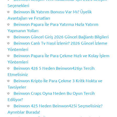
Seçenekleri
Beinwon İlk Yatırım Bonusu Var Mı? Üyelik
Avantajları ve Fırsatları
Beinwon Papara İle Para Yatırma Hızla Yatırım
Yapmanın Yolları
Beinwon Güncel Giriş 2026 Güncel Bağlantı Bilgileri
Beinwon Canlı Tv Nasıl İzlenir? 2026 Güncel İzleme
Yöntemleri
Beinwon Papara İle Para Çekme Hızlı ve Kolay İşlem
Yöntemleri
Beinwon 426 5 Neden Beinwon426yı Tercih
Etmelisiniz
Beinwon Kripto İle Para Çekme 3 Kritk Nokta ve
Tavsiyeler
Beinwon Craps Oyna Neden Bu Oyun Tercih
Ediliyor?
Beinwon 425 Neden Beinwon425i Seçmelisiniz?
Ayrıntılar Burada!