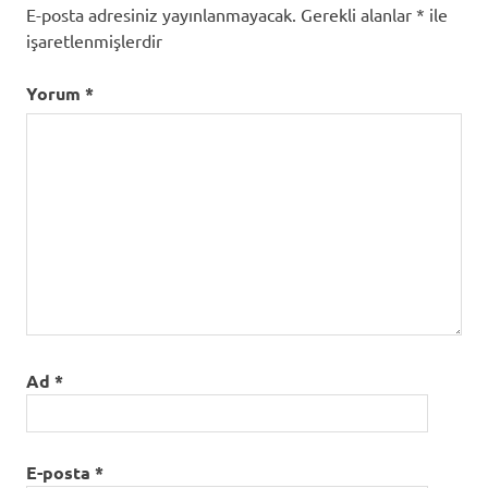
E-posta adresiniz yayınlanmayacak.
Gerekli alanlar
*
ile
işaretlenmişlerdir
Yorum
*
Ad
*
E-posta
*