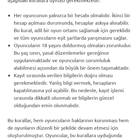
Her oyuncunun yalnızca bir hesabı olmalıdır. İkinci bir
hesap açılması durumunda, hesaplar askıya alınabilir.
Bu kural, adil bir oyun ortamı sağlamak için gereklidir
ve tüm oyuncuların eşit şartlarda yarışmasını sağlar.
Oyuncuların 18 yaşını doldurmuş olmaları zorunludur.
Bu yaş sınırı, yasal düzenlemeler gereğince
uygulanmaktadır ve oyuncuların sorumluluk
alabilmesi açısından da büyük bir önem taşımaktadır.
Kayıt sırasında verilen bilgilerin doğru olması
gerekmektedir. Yanlış bilgi vermek, hesapların
kapatılmasına yol açabilir. Bu nedenle, kayıt işlemi
sırasında dikkatli olunmalı ve bilgilerin güncel
olduğundan emin olunmalıdır.
Bu kurallar, hem oyuncuların haklarının korunması hem
de oyunların düzenli bir şekilde devam etmesi için
oluşturulmuştur. Oyuncular, bu kurallara uyduğunda