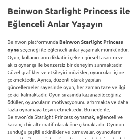
Beinwon Starlight Princess ile
Eğlenceli Anlar Yaşayın
Beinwon platformunda
Beinwon Starlight Princess
oyna
seçeneği ile eğlenceli anlar yaşamak mümkündür.
Oyun, kullanıcıların dikkatini çeken görsel tasarımı ve
akıcı oynanışı ile benzersiz bir deneyim sunmaktadır.
Güzel grafikler ve etkileyici müzikler, oyuncuları içine
çekmektedir. Ayrıca, düzenli olarak yapılan
güncellemeler sayesinde oyun, her zaman taze ve ilgi
çekici kalmaktadır. Oyun sırasında kazanabileceğiniz
ödüller, oyuncuların motivasyonunu artırmakta ve daha
fazla oynamaya teşvik etmektedir. Bu nedenle,
Beinwon’da Starlight Princess oynamak, eğlenceli ve
kazançlı bir alternatif olarak öne çıkmaktadır. Oyunun
sunduğu çeşitli etkinlikler ve turnuvalar, oyuncuların
sosyal bağlarını güçlendirmekte ve topluluk içinde daha