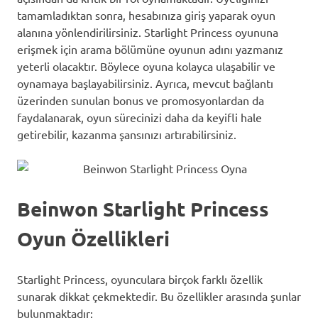
tamamladıktan sonra, hesabınıza giriş yaparak oyun
alanına yönlendirilirsiniz. Starlight Princess oyununa
erişmek için arama bölümüne oyunun adını yazmanız
yeterli olacaktır. Böylece oyuna kolayca ulaşabilir ve
oynamaya başlayabilirsiniz. Ayrıca, mevcut bağlantı
üzerinden sunulan bonus ve promosyonlardan da
faydalanarak, oyun sürecinizi daha da keyifli hale
getirebilir, kazanma şansınızı artırabilirsiniz.
Beinwon Starlight Princess
Oyun Özellikleri
Starlight Princess, oyunculara birçok farklı özellik
sunarak dikkat çekmektedir. Bu özellikler arasında şunlar
bulunmaktadır: