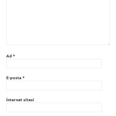
Ad
*
E-posta
*
İnternet sitesi