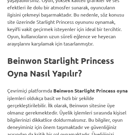
efektleri ile dolu bir atmosfer sunarak, oyuncuların
ilgisini çekmeyi başarmaktadır. Bu nedenle, söz konusu
site üzerinde Starlight Princess oyununu oynamak,
keyifli vakit geçirmek isteyenler için ideal bir tercihtir.
Oyun, kullanıcıların uzun süreli eğlence ve heyecan
arayışlarını karşılamak için tasarlanmıştır.
Beinwon Starlight Princess
Oyna Nasıl Yapılır?
Çevrimiçi platformda
Beinwon Starlight Princess oyna
işlemleri oldukça basit ve hızlı bir şekilde
gerçekleştirilebilir. İlk olarak, Beinwon sitesine üye
olmanız gerekmektedir. Üyelik işlemleri sırasında kişisel
bilgilerinizi dikkatlice doldurmalısınız. Bu bilgiler, oyun
deneyiminiz için önem taşımaktadır ve güvenliğiniz
açısından da kritik bir rol oynamaktadır. Üyeliğinizi