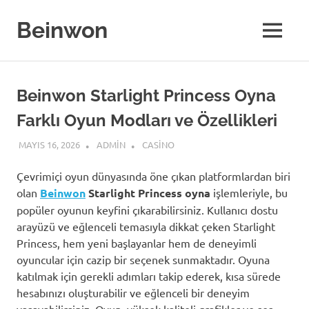
Skip
to
Beinwon
MENU
content
Beinwon Starlight Princess Oyna
Farklı Oyun Modları ve Özellikleri
MAYIS 16, 2026
ADMIN
CASINO
Çevrimiçi oyun dünyasında öne çıkan platformlardan biri
olan
Beinwon
Starlight Princess oyna
işlemleriyle, bu
popüler oyunun keyfini çıkarabilirsiniz. Kullanıcı dostu
arayüzü ve eğlenceli temasıyla dikkat çeken Starlight
Princess, hem yeni başlayanlar hem de deneyimli
oyuncular için cazip bir seçenek sunmaktadır. Oyuna
katılmak için gerekli adımları takip ederek, kısa sürede
hesabınızı oluşturabilir ve eğlenceli bir deneyim
yaşayabilirsiniz. Oyun, yüksek kaliteli grafikler ve ses