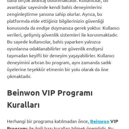
avantajlar sayesinde kendi bahis deneyimlerini
zenginleştirme şansına sahip olurlar. Ayrıca, bu
platformda elde ettiğiniz bilgilerinizin güvenliği
konusunda da endişe duymanıza gerek yoktur. Kullanıcı
verileri, gelişmiş güvenlik sistemleri ile korunmaktadır.
Bu sayede kullanıcılar, bahis yaparken yalnızca
oyunlarına odaklanabilirler ve güvenlik endişesi
taşımadan keyifli bir deneyim yaşayabilirler. Kullanıcı
deneyimini artıran bu program, aynı zamanda sadık
üyelerine teşekkür etmenin bir yolu olarak da öne
çıkmaktadır.
Beinwon VIP Programı
Kuralları
Herhangi bir programa katılmadan önce,
Beinwon
VIP
Programı
ile ilgili bazı kuralları bilmek önemlidir. Bu