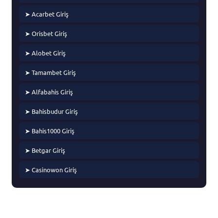
➤ Acarbet Giriş
➤ Orisbet Giriş
➤ Alobet Giriş
➤ Tamambet Giriş
➤ Alfabahis Giriş
➤ Bahisbudur Giriş
➤ Bahis1000 Giriş
➤ Betgar Giriş
➤ Casinowon Giriş