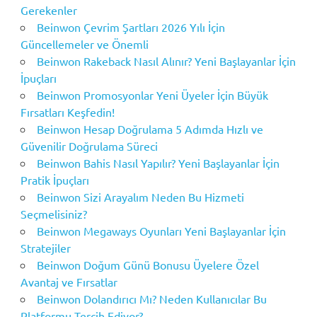
Gerekenler
Beinwon Çevrim Şartları 2026 Yılı İçin
Güncellemeler ve Önemli
Beinwon Rakeback Nasıl Alınır? Yeni Başlayanlar İçin
İpuçları
Beinwon Promosyonlar Yeni Üyeler İçin Büyük
Fırsatları Keşfedin!
Beinwon Hesap Doğrulama 5 Adımda Hızlı ve
Güvenilir Doğrulama Süreci
Beinwon Bahis Nasıl Yapılır? Yeni Başlayanlar İçin
Pratik İpuçları
Beinwon Sizi Arayalım Neden Bu Hizmeti
Seçmelisiniz?
Beinwon Megaways Oyunları Yeni Başlayanlar İçin
Stratejiler
Beinwon Doğum Günü Bonusu Üyelere Özel
Avantaj ve Fırsatlar
Beinwon Dolandırıcı Mı? Neden Kullanıcılar Bu
Platformu Tercih Ediyor?