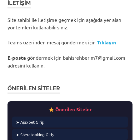
İLETIŞIM
Site sahibi ile iletişime geçmek için aşağıda yer alan
yöntemleri kullanabilirsiniz.
Teams üzerinden mesaj göndermek için
Tıklayın
E-posta
göndermek için
bahisrehberim7@gmail.com
adresini kullanın.
ÖNERILEN SITELER
Önerilen Siteler
➤ Ajaxbet Giriş
➤ Sheratonking Giriş