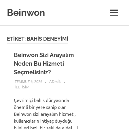
Skip
to
Beinwon
MENU
content
ETIKET:
BAHIS DENEYIMI
Beinwon Sizi Arayalım
Neden Bu Hizmeti
Seçmelisiniz?
TEMMUZ 6, 2026
ADMIN
İLETIŞIM
Çevrimiçi bahis dünyasında
önemli bir yere sahip olan
Beinwon sizi arayalım hizmeti,
kullanıcıların ihtiyaç duyduğu
bilgileri hızlı bir şekilde elde[…]