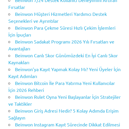
Beinwon 7/24 Destek Kullanıcı Deneyimini Artıran
Fırsatlar
Beinwon Müşteri Hizmetleri Yardımcı Destek
Seçenekleri ve Ayrıntılar
Beinwon Para Çekme Süresi Hızlı Çekim İşlemleri
İçin İpuçları
Beinwon Sadakat Programı 2026 Yılı Fırsatları ve
Avantajları
Beinwon Canlı Skor Günümüzdeki En İyi Canlı Skor
Kaynakları
Beinwon’ya Kayıt Yapmak Kolay Mı? Yeni Üyeler İçin
Kayıt Adımları
Beinwon Bitcoin İle Para Yatırma Yeni Kullanıcılar
İçin 2026 Rehberi
Beinwon Rulet Oyna Yeni Başlayanlar İçin Stratejiler
ve Taktikler
Beinwon Giriş Adresi Nedir? 5 Kolay Adımda Erişim
Sağlayın
Beinwon Instagram Kayıt Sürecinde Dikkat Edilmesi