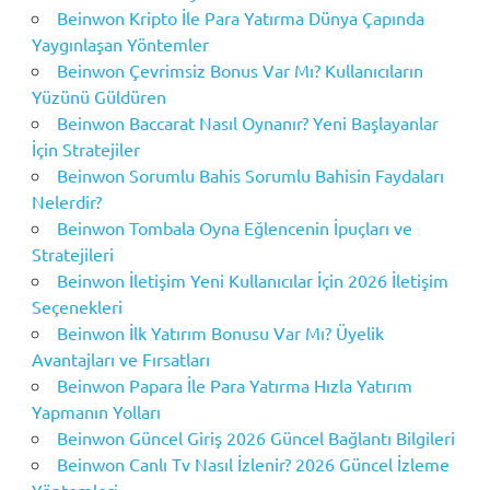
Beinwon Kripto İle Para Yatırma Dünya Çapında
Yaygınlaşan Yöntemler
Beinwon Çevrimsiz Bonus Var Mı? Kullanıcıların
Yüzünü Güldüren
Beinwon Baccarat Nasıl Oynanır? Yeni Başlayanlar
İçin Stratejiler
Beinwon Sorumlu Bahis Sorumlu Bahisin Faydaları
Nelerdir?
Beinwon Tombala Oyna Eğlencenin İpuçları ve
Stratejileri
Beinwon İletişim Yeni Kullanıcılar İçin 2026 İletişim
Seçenekleri
Beinwon İlk Yatırım Bonusu Var Mı? Üyelik
Avantajları ve Fırsatları
Beinwon Papara İle Para Yatırma Hızla Yatırım
Yapmanın Yolları
Beinwon Güncel Giriş 2026 Güncel Bağlantı Bilgileri
Beinwon Canlı Tv Nasıl İzlenir? 2026 Güncel İzleme