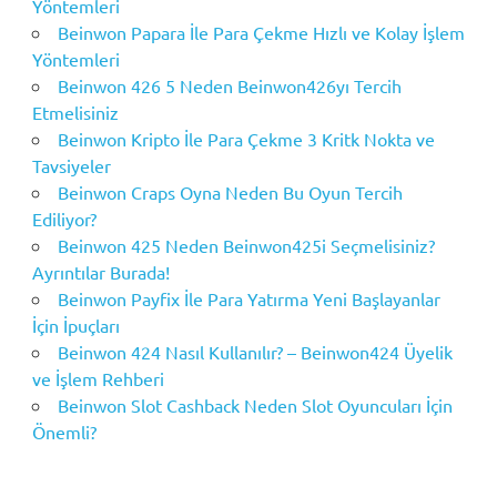
Yöntemleri
Beinwon Papara İle Para Çekme Hızlı ve Kolay İşlem
Yöntemleri
Beinwon 426 5 Neden Beinwon426yı Tercih
Etmelisiniz
Beinwon Kripto İle Para Çekme 3 Kritk Nokta ve
Tavsiyeler
Beinwon Craps Oyna Neden Bu Oyun Tercih
Ediliyor?
Beinwon 425 Neden Beinwon425i Seçmelisiniz?
Ayrıntılar Burada!
Beinwon Payfix İle Para Yatırma Yeni Başlayanlar
İçin İpuçları
Beinwon 424 Nasıl Kullanılır? – Beinwon424 Üyelik
ve İşlem Rehberi
Beinwon Slot Cashback Neden Slot Oyuncuları İçin
Önemli?