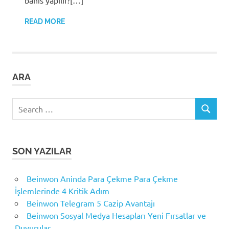
READ MORE
ARA
Search
SEARCH
for:
SON YAZILAR
Beinwon Aninda Para Çekme Para Çekme
İşlemlerinde 4 Kritik Adım
Beinwon Telegram 5 Cazip Avantajı
Beinwon Sosyal Medya Hesapları Yeni Fırsatlar ve
Duyurular