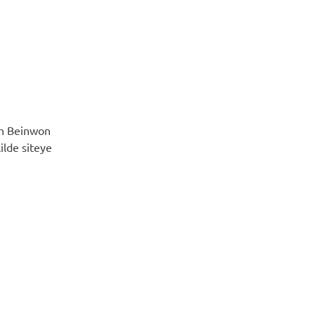
lan Beinwon
kilde siteye