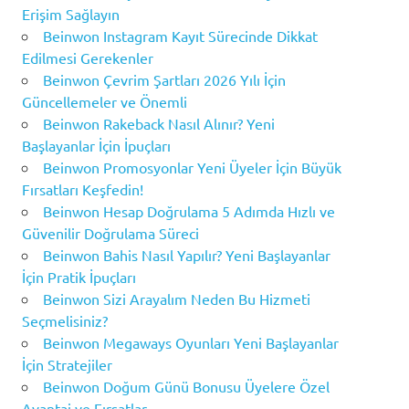
Erişim Sağlayın
Beinwon Instagram Kayıt Sürecinde Dikkat
Edilmesi Gerekenler
Beinwon Çevrim Şartları 2026 Yılı İçin
Güncellemeler ve Önemli
Beinwon Rakeback Nasıl Alınır? Yeni
Başlayanlar İçin İpuçları
Beinwon Promosyonlar Yeni Üyeler İçin Büyük
Fırsatları Keşfedin!
Beinwon Hesap Doğrulama 5 Adımda Hızlı ve
Güvenilir Doğrulama Süreci
Beinwon Bahis Nasıl Yapılır? Yeni Başlayanlar
İçin Pratik İpuçları
Beinwon Sizi Arayalım Neden Bu Hizmeti
Seçmelisiniz?
Beinwon Megaways Oyunları Yeni Başlayanlar
İçin Stratejiler
Beinwon Doğum Günü Bonusu Üyelere Özel
Avantaj ve Fırsatlar