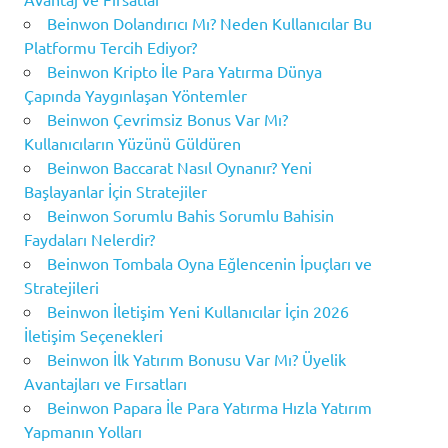
Beinwon Dolandırıcı Mı? Neden Kullanıcılar Bu
Platformu Tercih Ediyor?
Beinwon Kripto İle Para Yatırma Dünya
Çapında Yaygınlaşan Yöntemler
Beinwon Çevrimsiz Bonus Var Mı?
Kullanıcıların Yüzünü Güldüren
Beinwon Baccarat Nasıl Oynanır? Yeni
Başlayanlar İçin Stratejiler
Beinwon Sorumlu Bahis Sorumlu Bahisin
Faydaları Nelerdir?
Beinwon Tombala Oyna Eğlencenin İpuçları ve
Stratejileri
Beinwon İletişim Yeni Kullanıcılar İçin 2026
İletişim Seçenekleri
Beinwon İlk Yatırım Bonusu Var Mı? Üyelik
Avantajları ve Fırsatları
Beinwon Papara İle Para Yatırma Hızla Yatırım
Yapmanın Yolları