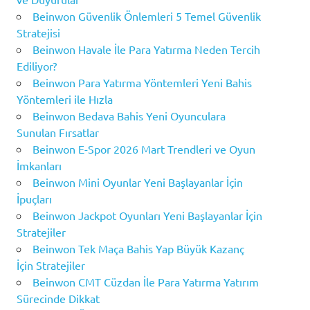
Beinwon Güvenlik Önlemleri 5 Temel Güvenlik
Stratejisi
Beinwon Havale İle Para Yatırma Neden Tercih
Ediliyor?
Beinwon Para Yatırma Yöntemleri Yeni Bahis
Yöntemleri ile Hızla
Beinwon Bedava Bahis Yeni Oyunculara
Sunulan Fırsatlar
Beinwon E-Spor 2026 Mart Trendleri ve Oyun
İmkanları
Beinwon Mini Oyunlar Yeni Başlayanlar İçin
İpuçları
Beinwon Jackpot Oyunları Yeni Başlayanlar İçin
Stratejiler
Beinwon Tek Maça Bahis Yap Büyük Kazanç
İçin Stratejiler
Beinwon CMT Cüzdan İle Para Yatırma Yatırım
Sürecinde Dikkat