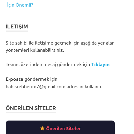
İçin Önemli?
İLETIŞIM
Site sahibi ile iletişime geçmek için aşağıda yer alan
yöntemleri kullanabilirsiniz.
Teams üzerinden mesaj göndermek için
Tıklayın
E-posta
göndermek için
bahisrehberim7@gmail.com
adresini kullanın.
ÖNERILEN SITELER
Önerilen Siteler