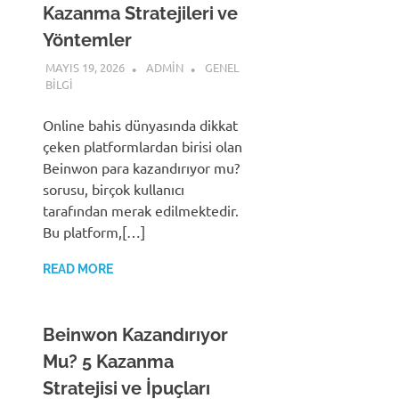
Kazanma Stratejileri ve
Yöntemler
MAYIS 19, 2026
ADMIN
GENEL
BILGI
Online bahis dünyasında dikkat
çeken platformlardan birisi olan
Beinwon para kazandırıyor mu?
sorusu, birçok kullanıcı
tarafından merak edilmektedir.
Bu platform,[…]
READ MORE
Beinwon Kazandırıyor
Mu? 5 Kazanma
Stratejisi ve İpuçları