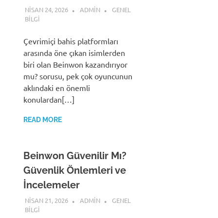
NISAN 24, 2026
ADMIN
GENEL
BILGI
Çevrimiçi bahis platformları
arasında öne çıkan isimlerden
biri olan Beinwon kazandırıyor
mu? sorusu, pek çok oyuncunun
aklındaki en önemli
konulardan[…]
READ MORE
Beinwon Güvenilir Mı?
Güvenlik Önlemleri ve
İncelemeler
NISAN 21, 2026
ADMIN
GENEL
BILGI