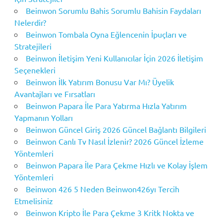
Beinwon Sorumlu Bahis Sorumlu Bahisin Faydaları
Nelerdir?
Beinwon Tombala Oyna Eğlencenin İpuçları ve
Stratejileri
Beinwon İletişim Yeni Kullanıcılar İçin 2026 İletişim
Seçenekleri
Beinwon İlk Yatırım Bonusu Var Mı? Üyelik
Avantajları ve Fırsatları
Beinwon Papara İle Para Yatırma Hızla Yatırım
Yapmanın Yolları
Beinwon Güncel Giriş 2026 Güncel Bağlantı Bilgileri
Beinwon Canlı Tv Nasıl İzlenir? 2026 Güncel İzleme
Yöntemleri
Beinwon Papara İle Para Çekme Hızlı ve Kolay İşlem
Yöntemleri
Beinwon 426 5 Neden Beinwon426yı Tercih
Etmelisiniz
Beinwon Kripto İle Para Çekme 3 Kritk Nokta ve