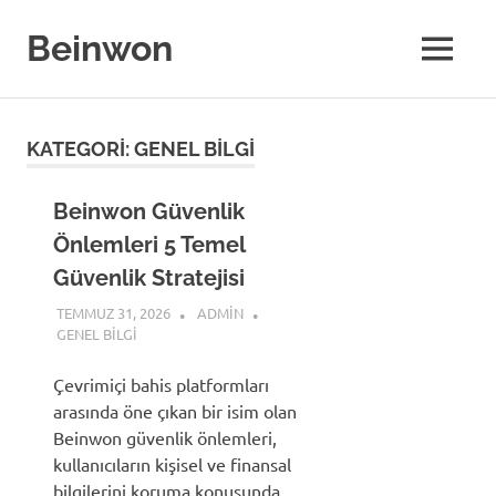
Skip
to
Beinwon
MENU
content
KATEGORI:
GENEL BILGI
Beinwon Güvenlik
Önlemleri 5 Temel
Güvenlik Stratejisi
TEMMUZ 31, 2026
ADMIN
GENEL BILGI
Çevrimiçi bahis platformları
arasında öne çıkan bir isim olan
Beinwon güvenlik önlemleri,
kullanıcıların kişisel ve finansal
bilgilerini koruma konusunda