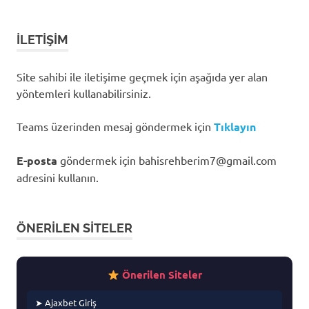
İLETIŞIM
Site sahibi ile iletişime geçmek için aşağıda yer alan
yöntemleri kullanabilirsiniz.
Teams üzerinden mesaj göndermek için
Tıklayın
E-posta
göndermek için
bahisrehberim7@gmail.com
adresini kullanın.
ÖNERILEN SITELER
Önerilen Siteler
➤ Ajaxbet Giriş