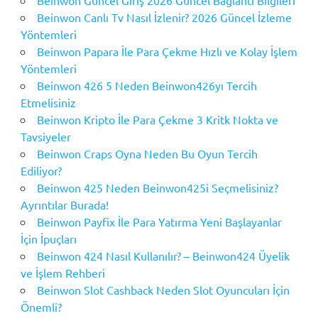
Beinwon Güncel Giriş 2026 Güncel Bağlantı Bilgileri
Beinwon Canlı Tv Nasıl İzlenir? 2026 Güncel İzleme
Yöntemleri
Beinwon Papara İle Para Çekme Hızlı ve Kolay İşlem
Yöntemleri
Beinwon 426 5 Neden Beinwon426yı Tercih
Etmelisiniz
Beinwon Kripto İle Para Çekme 3 Kritk Nokta ve
Tavsiyeler
Beinwon Craps Oyna Neden Bu Oyun Tercih
Ediliyor?
Beinwon 425 Neden Beinwon425i Seçmelisiniz?
Ayrıntılar Burada!
Beinwon Payfix İle Para Yatırma Yeni Başlayanlar
İçin İpuçları
Beinwon 424 Nasıl Kullanılır? – Beinwon424 Üyelik
ve İşlem Rehberi
Beinwon Slot Cashback Neden Slot Oyuncuları İçin
Önemli?