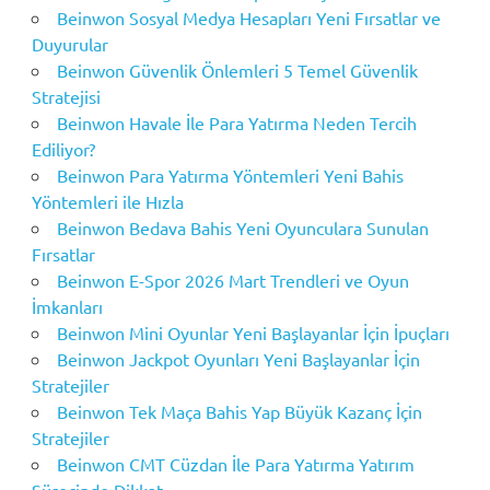
Beinwon Sosyal Medya Hesapları Yeni Fırsatlar ve
Duyurular
Beinwon Güvenlik Önlemleri 5 Temel Güvenlik
Stratejisi
Beinwon Havale İle Para Yatırma Neden Tercih
Ediliyor?
Beinwon Para Yatırma Yöntemleri Yeni Bahis
Yöntemleri ile Hızla
Beinwon Bedava Bahis Yeni Oyunculara Sunulan
Fırsatlar
Beinwon E-Spor 2026 Mart Trendleri ve Oyun
İmkanları
Beinwon Mini Oyunlar Yeni Başlayanlar İçin İpuçları
Beinwon Jackpot Oyunları Yeni Başlayanlar İçin
Stratejiler
Beinwon Tek Maça Bahis Yap Büyük Kazanç İçin
Stratejiler
Beinwon CMT Cüzdan İle Para Yatırma Yatırım