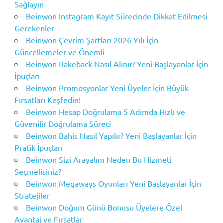
Sağlayın
Beinwon Instagram Kayıt Sürecinde Dikkat Edilmesi
Gerekenler
Beinwon Çevrim Şartları 2026 Yılı İçin
Güncellemeler ve Önemli
Beinwon Rakeback Nasıl Alınır? Yeni Başlayanlar İçin
İpuçları
Beinwon Promosyonlar Yeni Üyeler İçin Büyük
Fırsatları Keşfedin!
Beinwon Hesap Doğrulama 5 Adımda Hızlı ve
Güvenilir Doğrulama Süreci
Beinwon Bahis Nasıl Yapılır? Yeni Başlayanlar İçin
Pratik İpuçları
Beinwon Sizi Arayalım Neden Bu Hizmeti
Seçmelisiniz?
Beinwon Megaways Oyunları Yeni Başlayanlar İçin
Stratejiler
Beinwon Doğum Günü Bonusu Üyelere Özel
Avantaj ve Fırsatlar