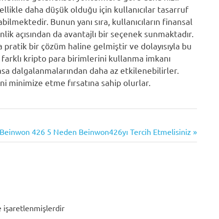
llikle daha düşük olduğu için kullanıcılar tasarruf
bilmektedir. Bunun yanı sıra, kullanıcıların finansal
enlik açısından da avantajlı bir seçenek sunmaktadır.
a pratik bir çözüm haline gelmiştir ve dolayısıyla bu
 farklı kripto para birimlerini kullanma imkanı
asa dalgalanmalarından daha az etkilenebilirler.
ni minimize etme fırsatına sahip olurlar.
Next
Beinwon 426 5 Neden Beinwon426yı Tercih Etmelisiniz
Post:
e işaretlenmişlerdir