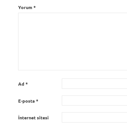
Yorum
*
Ad
*
E-posta
*
İnternet sitesi