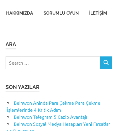
HAKKIMIZDA
SORUMLU OYUN
İLETIŞIM
ARA
Search
SEARCH
for:
SON YAZILAR
Beinwon Aninda Para Çekme Para Çekme
İşlemlerinde 4 Kritik Adım
Beinwon Telegram 5 Cazip Avantajı
Beinwon Sosyal Medya Hesapları Yeni Fırsatlar
ve Duyurular