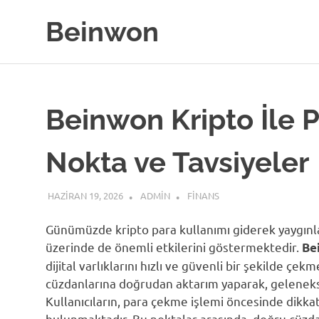
Skip
Beinwon
to
content
Beinwon Kripto İle 
Nokta ve Tavsiyeler
HAZIRAN 19, 2026
ADMIN
FINANS
Günümüzde kripto para kullanımı giderek yaygınl
üzerinde de önemli etkilerini göstermektedir.
Be
dijital varlıklarını hızlı ve güvenli bir şekilde çek
cüzdanlarına doğrudan aktarım yaparak, geleneks
Kullanıcıların, para çekme işlemi öncesinde dikk
bulunmaktadır. Bu noktalar arasında, doğru cüzdan