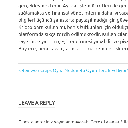
gerçekleşmektedir. Ayrıca, işlem ücretleri de gene
sağlamakta ve finansal yönetimlerini daha iyi yapa
bilgileri üçüncü şahıslarla paylaşılmadığı için güv
Kripto para kullanımı, bahis tutkunları için oldukç
platformda sıkça tercih edilmektedir. Kullanıcılar,
sayesinde yatırım çeşitlendirmesi yapabilir ve piy
Böylece, hem kazançlarını artırma hem de riskleri
Beinwon
Previous
Yazı
Beinwon Craps Oyna Neden Bu Oyun Tercih Ediliyor?
İşlemleri
Post:
gezinmesi
Dijital
Varlık
Yönetimi
Kripto
LEAVE A REPLY
Para
Çekme
E-posta adresiniz yayınlanmayacak.
Gerekli alanlar
*
il