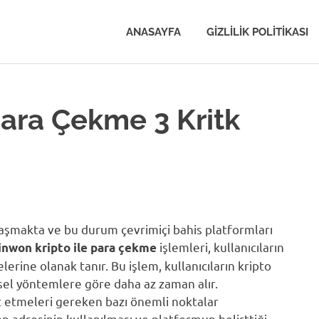
ANASAYFA
GIZLILIK POLITIKASI
Para Çekme 3 Kritk
aşmakta ve bu durum çevrimiçi bahis platformları
işlemleri, kullanıcıların
inwon kripto ile para çekme
melerine olanak tanır. Bu işlem, kullanıcıların kripto
el yöntemlere göre daha az zaman alır.
at etmeleri gereken bazı önemli noktalar
 adresinin kullanılması ve platformun belirttiği