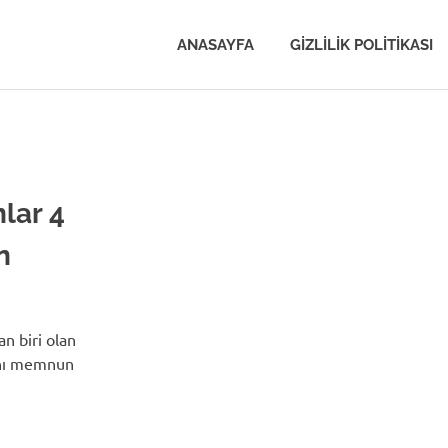
ANASAYFA
GIZLILIK POLITIKASI
lar 4
n
n biri olan
rını memnun