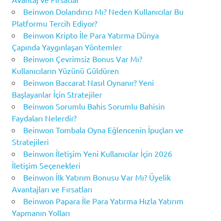
Beinwon Dolandırıcı Mı? Neden Kullanıcılar Bu
Platformu Tercih Ediyor?
Beinwon Kripto İle Para Yatırma Dünya
Çapında Yaygınlaşan Yöntemler
Beinwon Çevrimsiz Bonus Var Mı?
Kullanıcıların Yüzünü Güldüren
Beinwon Baccarat Nasıl Oynanır? Yeni
Başlayanlar İçin Stratejiler
Beinwon Sorumlu Bahis Sorumlu Bahisin
Faydaları Nelerdir?
Beinwon Tombala Oyna Eğlencenin İpuçları ve
Stratejileri
Beinwon İletişim Yeni Kullanıcılar İçin 2026
İletişim Seçenekleri
Beinwon İlk Yatırım Bonusu Var Mı? Üyelik
Avantajları ve Fırsatları
Beinwon Papara İle Para Yatırma Hızla Yatırım
Yapmanın Yolları