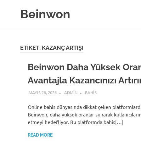
Skip
Beinwon
to
content
ETIKET:
KAZANÇ ARTIŞI
Beinwon Daha Yüksek Oran
Avantajla Kazancınızı Artırı
MAYIS 28, 2026
ADMIN
BAHIS
Online bahis dünyasında dikkat çeken platformlarda
Beinwon, daha yüksek oranlar sunarak kullanıcıla
etmeyi hedefliyor. Bu platformda bahis[…]
READ MORE