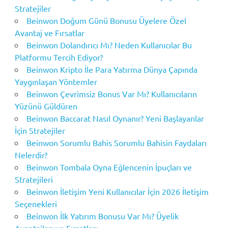
Stratejiler
Beinwon Doğum Günü Bonusu Üyelere Özel
Avantaj ve Fırsatlar
Beinwon Dolandırıcı Mı? Neden Kullanıcılar Bu
Platformu Tercih Ediyor?
Beinwon Kripto İle Para Yatırma Dünya Çapında
Yaygınlaşan Yöntemler
Beinwon Çevrimsiz Bonus Var Mı? Kullanıcıların
Yüzünü Güldüren
Beinwon Baccarat Nasıl Oynanır? Yeni Başlayanlar
İçin Stratejiler
Beinwon Sorumlu Bahis Sorumlu Bahisin Faydaları
Nelerdir?
Beinwon Tombala Oyna Eğlencenin İpuçları ve
Stratejileri
Beinwon İletişim Yeni Kullanıcılar İçin 2026 İletişim
Seçenekleri
Beinwon İlk Yatırım Bonusu Var Mı? Üyelik