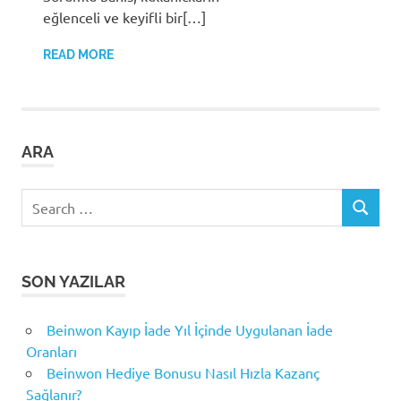
eğlenceli ve keyifli bir[…]
READ MORE
ARA
Search
SEARCH
for:
SON YAZILAR
Beinwon Kayıp İade Yıl İçinde Uygulanan İade
Oranları
Beinwon Hediye Bonusu Nasıl Hızla Kazanç
Sağlanır?