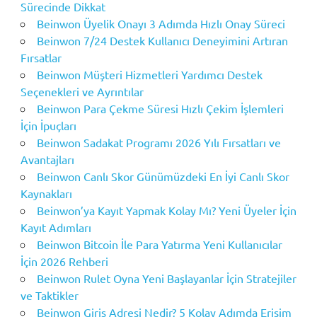
Sürecinde Dikkat
Beinwon Üyelik Onayı 3 Adımda Hızlı Onay Süreci
Beinwon 7/24 Destek Kullanıcı Deneyimini Artıran
Fırsatlar
Beinwon Müşteri Hizmetleri Yardımcı Destek
Seçenekleri ve Ayrıntılar
Beinwon Para Çekme Süresi Hızlı Çekim İşlemleri
İçin İpuçları
Beinwon Sadakat Programı 2026 Yılı Fırsatları ve
Avantajları
Beinwon Canlı Skor Günümüzdeki En İyi Canlı Skor
Kaynakları
Beinwon’ya Kayıt Yapmak Kolay Mı? Yeni Üyeler İçin
Kayıt Adımları
Beinwon Bitcoin İle Para Yatırma Yeni Kullanıcılar
İçin 2026 Rehberi
Beinwon Rulet Oyna Yeni Başlayanlar İçin Stratejiler
ve Taktikler
Beinwon Giriş Adresi Nedir? 5 Kolay Adımda Erişim