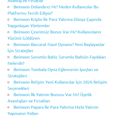
Avantaj ve Fırsatlar
Beinwon Dolandırıcı Mı? Neden Kullanıcılar Bu
Platformu Tercih Ediyor?
Beinwon Kripto İle Para Yatırma Dünya Çapında
Yaygınlaşan Yöntemler
Beinwon Çevrimsiz Bonus Var Mı? Kullanıcıların
Yüzünü Güldüren
Beinwon Baccarat Nasıl Oynanır? Yeni Başlayanlar
İçin Stratejiler
Beinwon Sorumlu Bahis Sorumlu Bahisin Faydaları
Nelerdir?
Beinwon Tombala Oyna Eğlencenin İpuçları ve
Stratejileri
Beinwon İletişim Yeni Kullanıcılar İçin 2026 İletişim
Seçenekleri
Beinwon İlk Yatırım Bonusu Var Mı? Üyelik
Avantajları ve Fırsatları
Beinwon Papara İle Para Yatırma Hızla Yatırım
Yapmanın Yolları