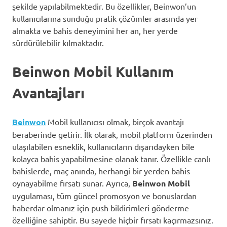
şekilde yapılabilmektedir. Bu özellikler, Beinwon’un
kullanıcılarına sunduğu pratik çözümler arasında yer
almakta ve bahis deneyimini her an, her yerde
sürdürülebilir kılmaktadır.
Beinwon Mobil Kullanım
Avantajları
Beinwon
Mobil kullanıcısı olmak, birçok avantajı
beraberinde getirir. İlk olarak, mobil platform üzerinden
ulaşılabilen esneklik, kullanıcıların dışarıdayken bile
kolayca bahis yapabilmesine olanak tanır. Özellikle canlı
bahislerde, maç anında, herhangi bir yerden bahis
oynayabilme fırsatı sunar. Ayrıca,
Beinwon Mobil
uygulaması, tüm güncel promosyon ve bonuslardan
haberdar olmanız için push bildirimleri gönderme
özelliğine sahiptir. Bu sayede hiçbir fırsatı kaçırmazsınız.