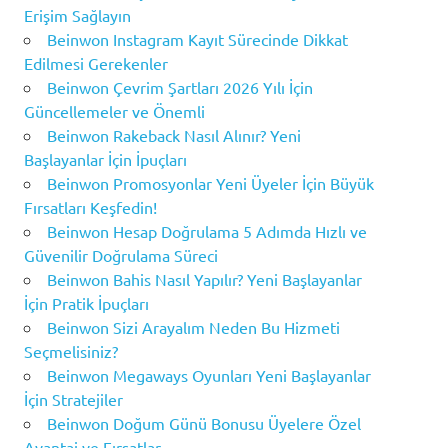
Erişim Sağlayın
Beinwon Instagram Kayıt Sürecinde Dikkat
Edilmesi Gerekenler
Beinwon Çevrim Şartları 2026 Yılı İçin
Güncellemeler ve Önemli
Beinwon Rakeback Nasıl Alınır? Yeni
Başlayanlar İçin İpuçları
Beinwon Promosyonlar Yeni Üyeler İçin Büyük
Fırsatları Keşfedin!
Beinwon Hesap Doğrulama 5 Adımda Hızlı ve
Güvenilir Doğrulama Süreci
Beinwon Bahis Nasıl Yapılır? Yeni Başlayanlar
İçin Pratik İpuçları
Beinwon Sizi Arayalım Neden Bu Hizmeti
Seçmelisiniz?
Beinwon Megaways Oyunları Yeni Başlayanlar
İçin Stratejiler
Beinwon Doğum Günü Bonusu Üyelere Özel
Avantaj ve Fırsatlar