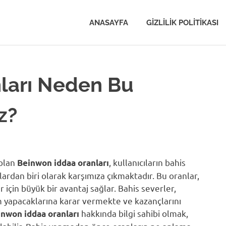
ANASAYFA
GIZLILIK POLITIKASI
ları Neden Bu
z?
 olan
, kullanıcıların bahis
Beinwon iddaa oranları
rdan biri olarak karşımıza çıkmaktadır. Bu oranlar,
 için büyük bir avantaj sağlar. Bahis severler,
m yapacaklarına karar vermekte ve kazançlarını
hakkında bilgi sahibi olmak,
nwon iddaa oranları