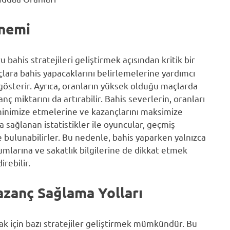
Önemi
u bahis stratejileri geliştirmek açısından kritik bir
çlara bahis yapacaklarını belirlemelerine yardımcı
gösterir. Ayrıca, oranların yüksek olduğu maçlarda
nç miktarını da artırabilir. Bahis severlerin, oranları
i minimize etmelerine ve kazançlarını maksimize
a sağlanan istatistikler ile oyuncular, geçmiş
 bulunabilirler. Bu nedenle, bahis yaparken yalnızca
mlarına ve sakatlık bilgilerine de dikkat etmek
irebilir.
azanç Sağlama Yolları
 için bazı stratejiler geliştirmek mümkündür. Bu