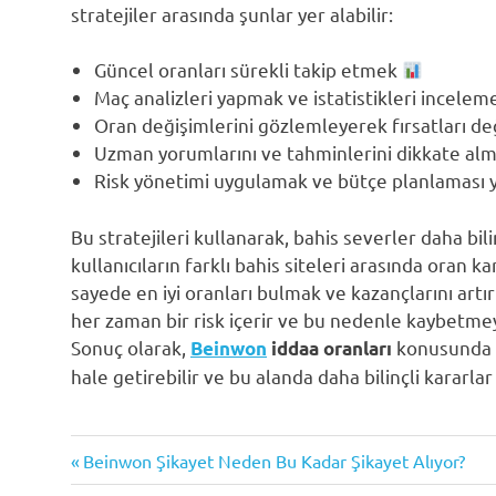
stratejiler arasında şunlar yer alabilir:
Güncel oranları sürekli takip etmek
Maç analizleri yapmak ve istatistikleri incele
Oran değişimlerini gözlemleyerek fırsatları 
Uzman yorumlarını ve tahminlerini dikkate al
Risk yönetimi uygulamak ve bütçe planlaması
Bu stratejileri kullanarak, bahis severler daha bilin
kullanıcıların farklı bahis siteleri arasında oran k
sayede en iyi oranları bulmak ve kazançlarını art
her zaman bir risk içerir ve bu nedenle kaybetmeyi
Sonuç olarak,
konusunda b
Beinwon
iddaa oranları
hale getirebilir ve bu alanda daha bilinçli kararlar
Bahis
Previous
Yazı
Beinwon Şikayet Neden Bu Kadar Şikayet Alıyor?
Oranları
Post: