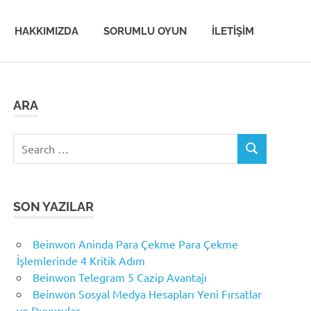
HAKKIMIZDA
SORUMLU OYUN
İLETIŞIM
ARA
Search
SEARCH
for:
SON YAZILAR
Beinwon Aninda Para Çekme Para Çekme
İşlemlerinde 4 Kritik Adım
Beinwon Telegram 5 Cazip Avantajı
Beinwon Sosyal Medya Hesapları Yeni Fırsatlar
ve Duyurular