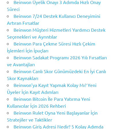
Beinwon Üyelik Onayı 3 Adımda Hızlı Onay
Süreci
Beinwon 7/24 Destek Kullanıcı Deneyimini
Artıran Fırsatlar
Beinwon Müşteri Hizmetleri Yardımcı Destek
Seçenekleri ve Ayrıntılar
Beinwon Para Çekme Süresi Hızlı Çekim
İşlemleri İçin İpuçları
Beinwon Sadakat Programı 2026 Yılı Fırsatları
ve Avantajları
Beinwon Canlı Skor Günümüzdeki En İyi Canlı
Skor Kaynakları
Beinwon’ya Kayıt Yapmak Kolay Mı? Yeni
Üyeler İçin Kayıt Adımları
Beinwon Bitcoin İle Para Yatırma Yeni
Kullanıcılar İçin 2026 Rehberi
Beinwon Rulet Oyna Yeni Başlayanlar İçin
Stratejiler ve Taktikler
Beinwon Giriş Adresi Nedir? 5 Kolay Adımda