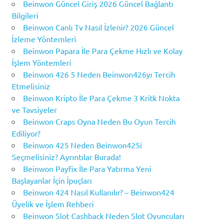
Beinwon Güncel Giriş 2026 Güncel Bağlantı
Bilgileri
Beinwon Canlı Tv Nasıl İzlenir? 2026 Güncel
İzleme Yöntemleri
Beinwon Papara İle Para Çekme Hızlı ve Kolay
İşlem Yöntemleri
Beinwon 426 5 Neden Beinwon426yı Tercih
Etmelisiniz
Beinwon Kripto İle Para Çekme 3 Kritk Nokta
ve Tavsiyeler
Beinwon Craps Oyna Neden Bu Oyun Tercih
Ediliyor?
Beinwon 425 Neden Beinwon425i
Seçmelisiniz? Ayrıntılar Burada!
Beinwon Payfix İle Para Yatırma Yeni
Başlayanlar İçin İpuçları
Beinwon 424 Nasıl Kullanılır? – Beinwon424
Üyelik ve İşlem Rehberi
Beinwon Slot Cashback Neden Slot Oyuncuları