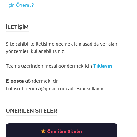
İçin Önemli?
İLETIŞIM
Site sahibi ile iletişime geçmek için aşağıda yer alan
yöntemleri kullanabilirsiniz.
Teams üzerinden mesaj göndermek için
Tıklayın
E-posta
göndermek için
bahisrehberim7@gmail.com
adresini kullanın.
ÖNERILEN SITELER
Önerilen Siteler