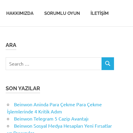
HAKKIMIZDA
SORUMLU OYUN
İLETIŞIM
ARA
Search
SEARCH
for:
SON YAZILAR
Beinwon Aninda Para Çekme Para Çekme
İşlemlerinde 4 Kritik Adım
Beinwon Telegram 5 Cazip Avantajı
Beinwon Sosyal Medya Hesapları Yeni Fırsatlar
ve Duyurular