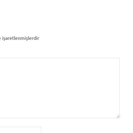
e işaretlenmişlerdir