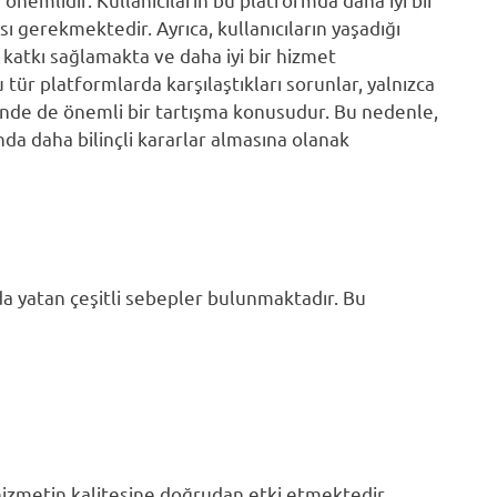
ı gerekmektedir. Ayrıca, kullanıcıların yaşadığı
katkı sağlamakta ve daha iyi bir hizmet
 tür platformlarda karşılaştıkları sorunlar, yalnızca
içinde de önemli bir tartışma konusudur. Bu nedenle,
nda daha bilinçli kararlar almasına olanak
a yatan çeşitli sebepler bulunmaktadır. Bu
 hizmetin kalitesine doğrudan etki etmektedir.