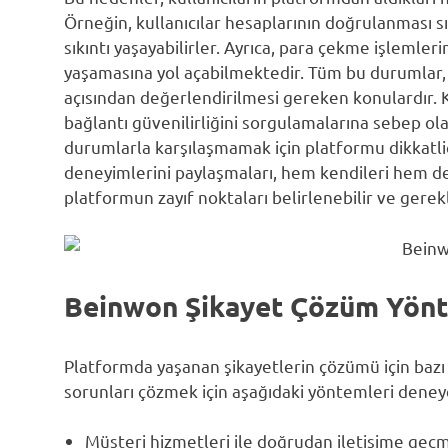
Örneğin, kullanıcılar hesaplarının doğrulanması s
sıkıntı yaşayabilirler. Ayrıca, para çekme işlemler
yaşamasına yol açabilmektedir. Tüm bu durumlar
açısından değerlendirilmesi gereken konulardır. Ku
bağlantı güvenilirliğini sorgulamalarına sebep ola
durumlarla karşılaşmamak için platformu dikkatlic
deneyimlerini paylaşmaları, hem kendileri hem de d
platformun zayıf noktaları belirlenebilir ve gerekli
Beinwon Şikayet Çözüm Yönt
Platformda yaşanan şikayetlerin çözümü için bazı adı
sorunları çözmek için aşağıdaki yöntemleri deneye
Müşteri hizmetleri ile doğrudan iletişime geç