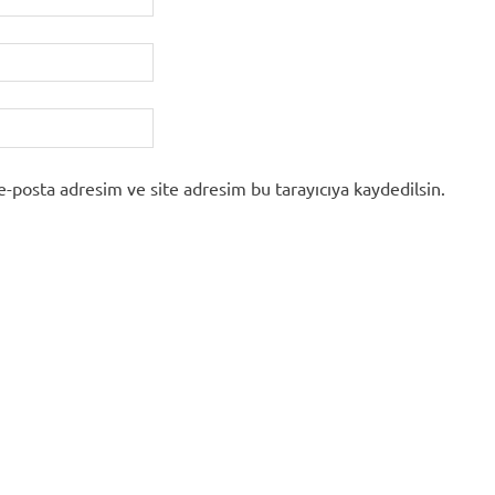
e-posta adresim ve site adresim bu tarayıcıya kaydedilsin.