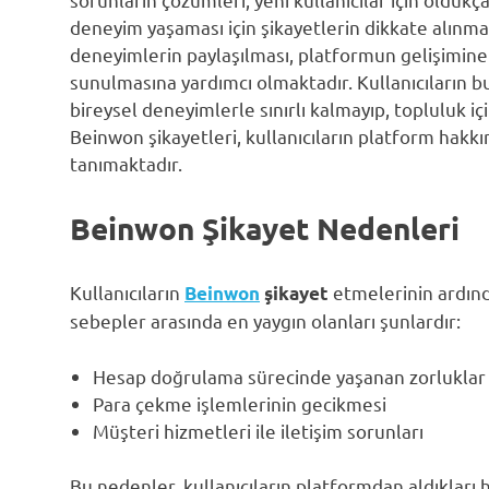
deneyim yaşaması için şikayetlerin dikkate alınmas
deneyimlerin paylaşılması, platformun gelişimine 
sunulmasına yardımcı olmaktadır. Kullanıcıların bu
bireysel deneyimlerle sınırlı kalmayıp, topluluk 
Beinwon şikayetleri, kullanıcıların platform hakkı
tanımaktadır.
Beinwon Şikayet Nedenleri
Kullanıcıların
etmelerinin ardınd
Beinwon
şikayet
sebepler arasında en yaygın olanları şunlardır:
Hesap doğrulama sürecinde yaşanan zorluklar
Para çekme işlemlerinin gecikmesi
Müşteri hizmetleri ile iletişim sorunları
Bu nedenler, kullanıcıların platformdan aldıkları