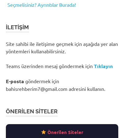
Seçmelisiniz? Ayrıntılar Burada!
İLETIŞIM
Site sahibi ile iletişime geçmek için aşağıda yer alan
yöntemleri kullanabilirsiniz.
Teams üzerinden mesaj göndermek için
Tıklayın
E-posta
göndermek için
bahisrehberim7@gmail.com
adresini kullanın.
ÖNERILEN SITELER
Önerilen Siteler