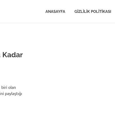
ANASAYFA
GIZLILIK POLITIKASI
 Kadar
biri olan
ni paylaştığı