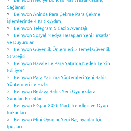
Sağlanır?
Beinwon Aninda Para Çekme Para Çekme
İşlemlerinde 4 Kritik Adım
Beinwon Telegram 5 Cazip Avantajı
Beinwon Sosyal Medya Hesapları Yeni Fırsatlar
ve Duyurular
Beinwon Güvenlik Önlemleri 5 Temel Güvenlik
Stratejisi
Beinwon Havale İle Para Yatırma Neden Tercih
Ediliyor?
Beinwon Para Yatırma Yöntemleri Yeni Bahis
Yöntemleri ile Hızla
Beinwon Bedava Bahis Yeni Oyunculara
Sunulan Fırsatlar
Beinwon E-Spor 2026 Mart Trendleri ve Oyun
İmkanları
Beinwon Mini Oyunlar Yeni Başlayanlar İçin
İpuçları